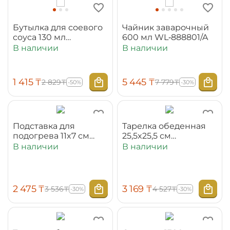
Бутылка для соевого
Чайник заварочный
соуса 130 мл
600 мл WL‑888801/A
WL‑996157/A
В наличии
В наличии
1 415
₸
5 445
₸
2 829
₸
7 779
₸
-50%
-30%
Подставка для
Тарелка обеденная
подогрева 11x7 см
25,5x25,5 см
WL‑888901/A
WL‑991228/A
В наличии
В наличии
2 475
₸
3 169
₸
3 536
₸
4 527
₸
-30%
-30%