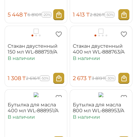
5 448
₸
1 413
₸
6 810
₸
2 826
₸
-20%
-50%
Стакан двустенный
Стакан двустенный
150 мл WL‑888759/A
400 мл WL‑888763/A
В наличии
В наличии
1 308
₸
2 673
₸
2 616
₸
3 819
₸
-50%
-30%
Бутылка для масла
Бутылка для масла
400 мл WL‑888951/A
800 мл WL‑888953/A
В наличии
В наличии