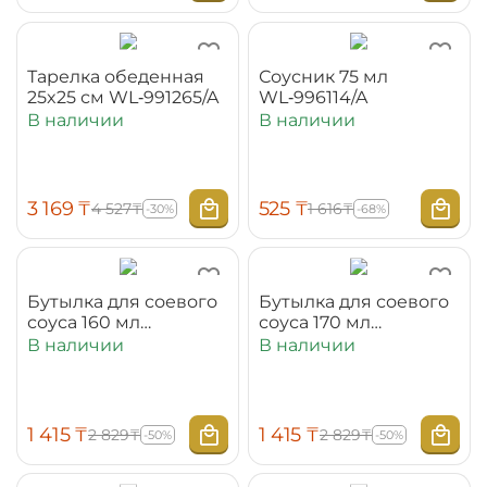
Тарелка обеденная
Соусник 75 мл
25x25 см WL‑991265/A
WL‑996114/A
В наличии
В наличии
3 169
₸
‍525‍
₸
4 527
₸
1 616
₸
-30%
-68%
Бутылка для соевого
Бутылка для соевого
соуса 160 мл
соуса 170 мл
WL‑996155/A
WL‑996156/A
В наличии
В наличии
1 415
₸
1 415
₸
2 829
₸
2 829
₸
-50%
-50%