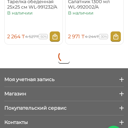
Тарелка обеденная
Салатник 1300 мл
25x25 см WL‑991232/A
WL‑992002/A
В наличии
В наличии
2 264
₸
2 971
₸
4 527
₸
4 244
₸
-50%
-30%
Моя учетная запись
Магазин
Покупательский сервис
Контакты