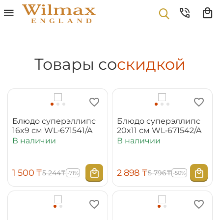
Товары со
скидкой
Блюдо суперэллипс
Блюдо суперэллипс
16x9 см WL‑671541/A
20x11 см WL‑671542/A
В наличии
В наличии
1 500
₸
2 898
₸
5 244
₸
5 796
₸
-71%
-50%