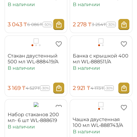
В наличии
В наличии
3 043
₸
2 278
₸
6 086
₸
3 254
₸
-50%
-30%
Стакан двустенный
Банка с крышкой 400
500 мл WL‑888419/A
мл WL‑888511/A
В наличии
В наличии
3 169
₸
2 921
₸
4 527
₸
4 173
₸
-30%
-30%
Набор стаканов 200
Чашка двустенная
мл- 6 шт WL‑888619
100 мл WL‑888743/A
В наличии
В наличии