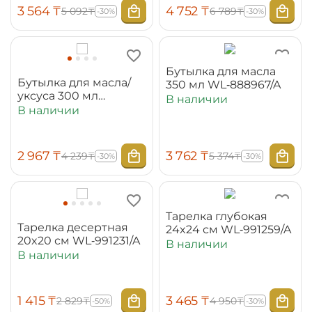
3 564
₸
4 752
₸
5 092
₸
6 789
₸
-30%
-30%
Бутылка для масла
Бутылка для масла/
350 мл WL‑888967/A
уксуса 300 мл
В наличии
WL‑888954/A
В наличии
2 967
₸
3 762
₸
4 239
₸
5 374
₸
-30%
-30%
Тарелка глубокая
Тарелка десертная
24x24 см WL‑991259/A
20x20 см WL‑991231/A
В наличии
В наличии
1 415
₸
3 465
₸
2 829
₸
4 950
₸
-50%
-30%