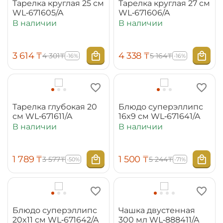
Тарелка круглая 25 см
Тарелка круглая 27 см
WL‑671605/A
WL‑671606/A
В наличии
В наличии
3 614
₸
4 338
₸
4 301
₸
5 164
₸
-16%
-16%
Тарелка глубокая 20
Блюдо суперэллипс
см WL‑671611/A
16x9 см WL‑671641/A
В наличии
В наличии
1 789
₸
1 500
₸
3 577
₸
5 244
₸
-50%
-71%
Блюдо суперэллипс
Чашка двустенная
20x11 см WL‑671642/A
300 мл WL‑888411/A