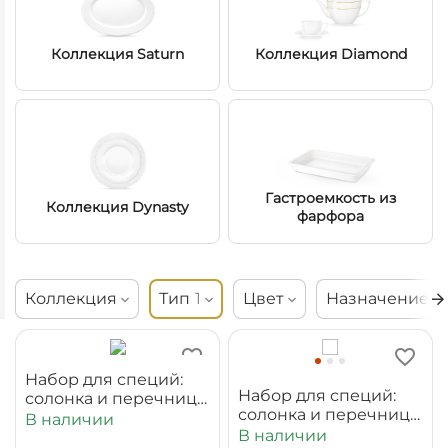
Коллекция Saturn
Коллекция Diamond
Гастроемкость из
Коллекция Dynasty
фарфора
Коллекция
Тип
1
Цвет
Назначение
Набор для специй:
Набор для специй:
солонка и перечница
солонка и перечница
WL‑996005/SP
В наличии
WL‑996117/SP
В наличии