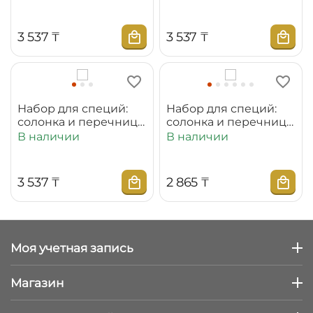
3 537
₸
3 537
₸
Набор для специй:
Набор для специй:
солонка и перечница
солонка и перечница
WL‑996118/SP
WL‑880124/SP
В наличии
В наличии
3 537
₸
2 865
₸
Моя учетная запись
Магазин