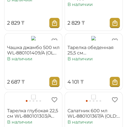
WL‑880101404/AB
В наличии
(OLD: 880105)
2 829
₸
2 829
₸
Чашка джамбо 500 мл
Тарелка обеденная
WL‑880101409/A (OLD:
25,5 см
880109)
WL‑880101104/A (OLD:
В наличии
В наличии
880101)
2 687
₸
4 101
₸
Тарелка глубокая 22,5
Салатник 600 мл
см WL‑880101303/A
WL‑880101367/A (OLD:
(OLD: 880102)
880120)
В наличии
В наличии