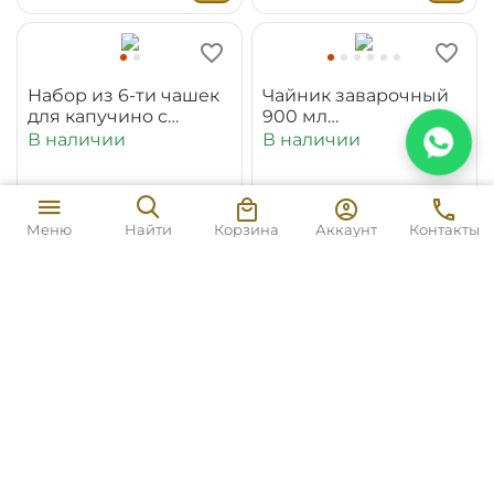
Набор из 6-ти чашек
Чайник заварочный
для капучино с
900 мл
блюдцами 170 мл
WL‑880110‑JV/1C
В наличии
В наличии
WL‑880106‑JV/6C
16 972
₸
8 487
₸
Корзина
Аккаунт
Контакты
Меню
Найти
Соусник 230 мл
Набор из 2-х
WL‑880123‑JV/1C
обеденных тарелок
28 см WL‑880117/2C
В наличии
В наличии
3 537
₸
11 445
₸