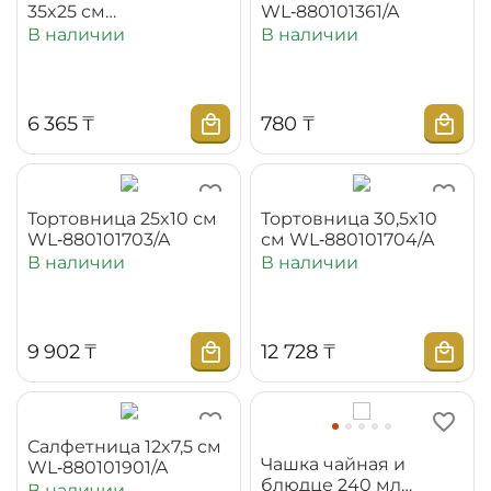
35x25 см
WL‑880101361/A
WL‑880401117/A
В наличии
В наличии
6 365
₸
‍780‍
₸
Тортовница 25x10 см
Тортовница 30,5x10
WL‑880101703/A
см WL‑880101704/A
В наличии
В наличии
9 902
₸
12 728
₸
Салфетница 12x7,5 см
Чашка чайная и
WL‑880101901/A
блюдце 240 мл
В наличии