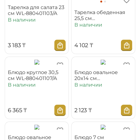
Тарелка для салата 23
Тарелка обеденная
см WL‑880401103/A
25,5 см
В наличии
WL‑880401104/A
В наличии
3 183
₸
4 102
₸
Блюдо круглое 30,5
Блюдо овальное
см WL‑880401107/A
20x14 см
WL‑880401114/A
В наличии
В наличии
6 365
₸
2 123
₸
Блюдо овальное
Блюдо 7 см