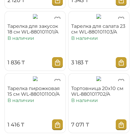
2 120
₸
1 343
₸
Тарелка для закусок
Тарелка для салата 23
18 см WL‑880101101/A
см WL‑880101103/A
В наличии
В наличии
1 836
₸
3 183
₸
Тарелка пирожковая
Тортовница 20x10 см
15 см WL‑880101100/A
WL‑880101702/A
В наличии
В наличии
1 416
₸
7 071
₸