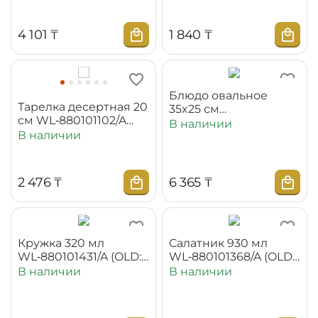
4 101
₸
1 840
₸
Блюдо овальное
Тарелка десертная 20
35x25 см
см WL‑880101102/A
WL‑880101117/A (OLD:
В наличии
(OLD: 880100)
В наличии
880103)
2 476
₸
6 365
₸
Кружка 320 мл
Салатник 930 мл
WL‑880101431/A (OLD:
WL‑880101368/A (OLD:
880108)
880121)
В наличии
В наличии