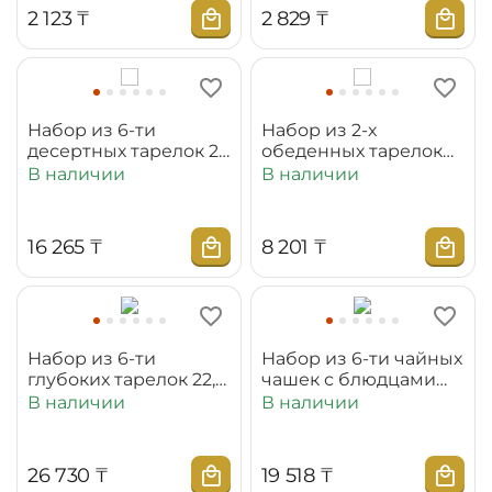
2 123
₸
2 829
₸
Набор из 6-ти
Набор из 2-х
десертных тарелок 20
обеденных тарелок
см WL‑880100‑JV/6C
25,5 см
В наличии
В наличии
WL‑880101‑JV/2C
16 265
₸
8 201
₸
Набор из 6-ти
Набор из 6-ти чайных
глубоких тарелок 22,5
чашек с блюдцами
см WL‑880102‑JV/6C
240 мл
В наличии
В наличии
WL‑880105‑JV/6C
26 730
₸
19 518
₸