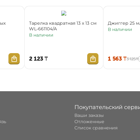
ных
Тарелка квадратная 13 x 13 см
Джиггер 25 м
WL‑661104/A
В наличии
В наличии
2 123
₸
1 563
₸
3 125
₸
Покупательский серв
Ваши заказы
язь
Отложенные
Список сравнения