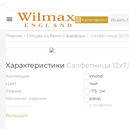
Категории
Главная
/
Посуда из белого фарфора
/
Салфетница 12x7,5
Характеристики
Салфетница 12x7,
Коллекция
Diamond
Цвет
Белый
Размер
12 x 7.5
см
Материал изделия
Фарфор
для салфеток
Назначение
Цветная упаковка
Нет
Больше
Найти похожие