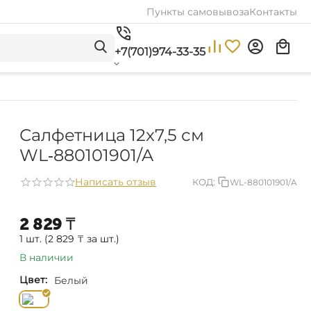
Пункты самовывоза
Контакты
+7(701)974-33-35
Салфетница 12x7,5 см
WL‑880101901/A
Написать отзыв
КОД:
WL-880101901/A
2 829
₸
1 шт. (
2 829
₸
за шт.)
В наличии
Цвет:
Белый