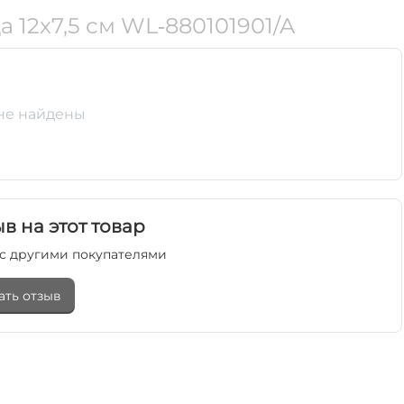
 12x7,5 см WL‑880101901/A
не найдены
в на этот товар
с другими покупателями
ать отзыв