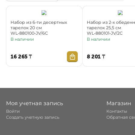
Набор из 6-ти десертных
Набор из 2-х обеден
тарелок 20 см
тарелок 25,5 см
WL‑880100‑JV/6C
WL‑880101‑JV/2C
В наличии
В наличии
16 265
₸
8 201
₸
Моя учетная запись
Магазин
Войти
Контакты
Создать учетную запись
Обратная св