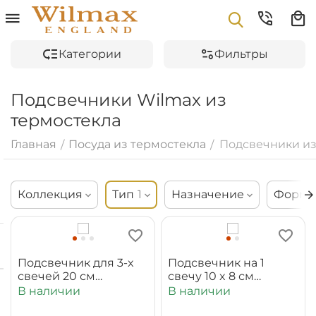
Категории
Фильтры
Подсвечники Wilmax из
термостекла
Главная
Посуда из термостекла
Подсвечники из
/
/
Коллекция
Тип
1
Назначение
Форма
Подсвечник для 3-x
Подсвечник на 1
свечей 20 см
свечу 10 x 8 см
WL‑888906/A
WL‑888973/A
В наличии
В наличии