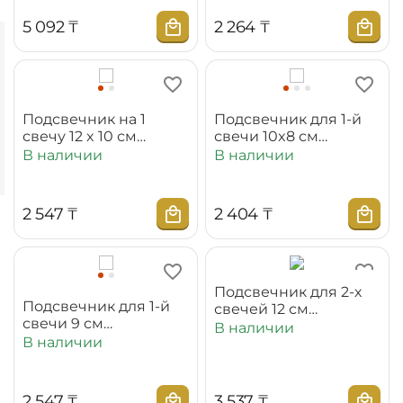
5 092
₸
2 264
₸
Подсвечник на 1
Подсвечник для 1-й
свечу 12 x 10 см
свечи 10x8 см
WL‑888974/A
WL‑888975/A
В наличии
В наличии
2 547
₸
2 404
₸
Подсвечник для 2-х
Подсвечник для 1-й
свечей 12 см
свечи 9 см
WL‑888905/A
В наличии
WL‑888904/A
В наличии
2 547
₸
3 537
₸