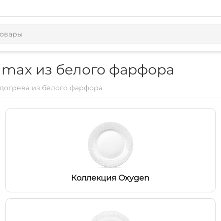
lmax из белого фарфора
одогрева из белого фарфора
Коллекция Oxygen