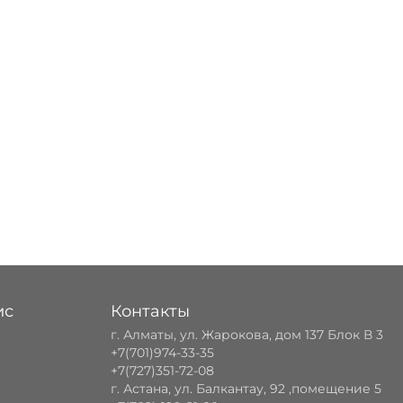
ис
Контакты
г. Алматы, ул. Жарокова, дом 137 Блок В 3
+7(701)974-33-35
+7(727)351-72-08
г. Астана, ул. Балкантау, 92 ,помещение 5