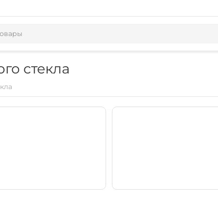
ого стекла
екла