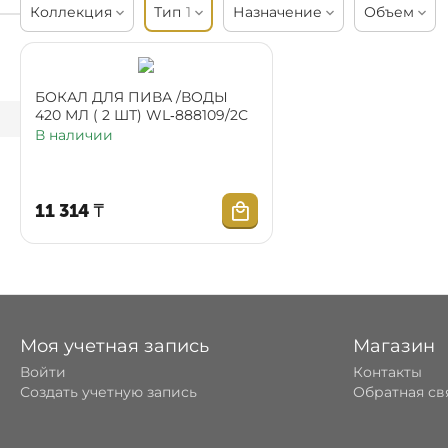
Коллекция
Тип
1
Назначение
Объем
БОКАЛ ДЛЯ ПИВА /ВОДЫ
420 МЛ ( 2 ШТ) WL‑888109/2С
В наличии
11 314
₸
Моя учетная запись
Магазин
Войти
Контакты
Создать учетную запись
Обратная св