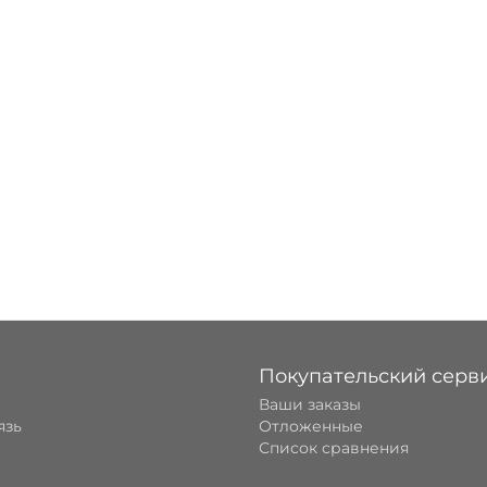
Покупательский серв
Ваши заказы
язь
Отложенные
Список сравнения