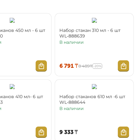
канов 450 мл - 6 шт
Набор стакан 310 мл - 6 шт
30
WL‑888639
и
В наличии
6 791
₸
8 489
₸
-20%
10 мл- 6 шт
Набор стаканов 610 мл -6 шт
43
WL‑888644
и
В наличии
9 333
₸