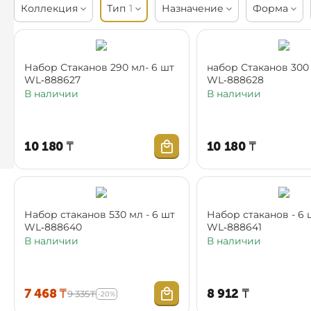
Коллекция
Тип
1
Назначение
Форма
Набор Стаканов 290 мл- 6 шт
набор Стаканов 300 мл- 6 шт
WL‑888627
WL‑888628
В наличии
В наличии
10 180
₸
10 180
₸
Набор стаканов 530 мл - 6 шт
Набор стаканов - 6 
WL‑888640
WL‑888641
В наличии
В наличии
7 468
₸
8 912
₸
9 335
₸
-20%