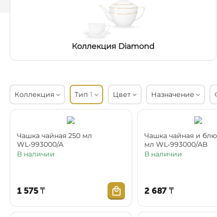
Коллекция Diamond
Коллекция
Тип
1
Цвет
Назначение
Чашка чайная 250 мл
Чашка чайная и блю
WL‑993000/A
мл WL‑993000/AB
В наличии
В наличии
1 575
₸
2 687
₸