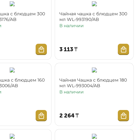
ашка с блюдцем 300
Чайная чашка с блюдцем 300
3176/AB
мл WL‑993190/AB
и
В наличии
3 113
₸
ашка с блюдцем 160
Чайная Чашка с блюдцем 180
3006/AB
мл WL‑993004/AB
и
В наличии
2 264
₸