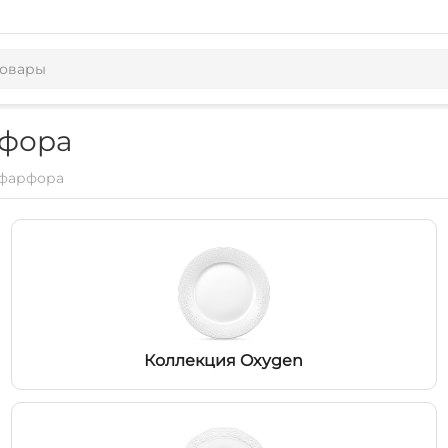
рфора
 фарфора
Коллекция Oxygen