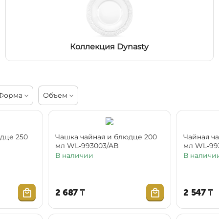
Коллекция Dynasty
Форма
Объем
дце 250
Чашка чайная и блюдце 200
Чайная ч
мл WL‑993003/AB
мл WL‑99
В наличии
В наличи
2 687
₸
2 547
₸