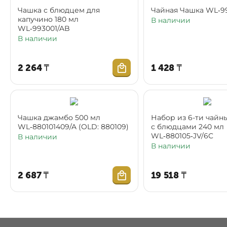
Чашка с блюдцем для
Чайная Чаш
капучино 180 мл
В наличии
WL‑993001/AB
В наличии
2 264
₸
1 428
₸
Чашка джамбо 500 мл
Набор из 6-ти чайн
WL‑880101409/A (OLD: 880109)
с блюдцами 240 мл
WL‑880105‑JV/6C
В наличии
В наличии
2 687
₸
19 518
₸