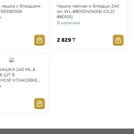
 чашка с блюдцем
Чашка чайная и блюдце 240
‑993187/AB
мл WL‑880101404/AB (OLD:
880105)
и
В наличии
2 829
₸
ЧАШКА 240 ML &
6 ШТ В
ЧНОЙ УПАКОВКЕ
С)
и