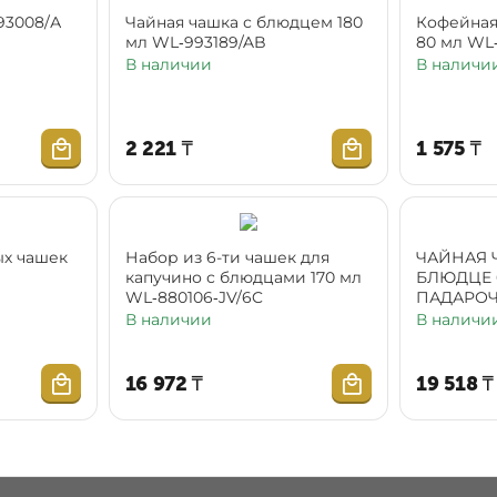
ка WL‑993008/А
Чайная чашка с блюдцем 180
Кофейная
мл WL‑993189/AB
80 мл WL
В наличии
В наличи
2 221
₸
1 575
₸
ых чашек
Набор из 6-ти чашек для
ЧАЙНАЯ 
капучино с блюдцами 170 мл
БЛЮДЦЕ 
WL‑880106‑JV/6C
ПАДАРО
(880105/6
В наличии
В наличи
16 972
₸
19 518
₸