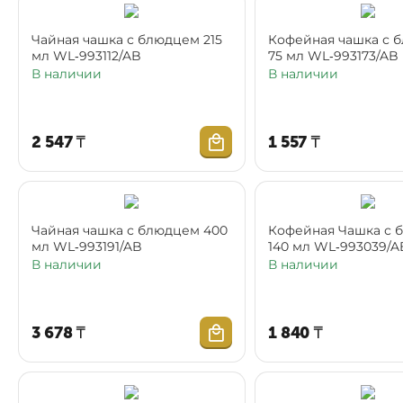
Чайная чашка с блюдцем 215
Кофейная чашка с 
мл WL‑993112/AB
75 мл WL‑993173/AB
В наличии
В наличии
2 547
₸
1 557
₸
Чайная чашка с блюдцем 400
Кофейная Чашка с 
мл WL‑993191/AB
140 мл WL‑993039/A
В наличии
В наличии
3 678
₸
1 840
₸