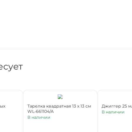
есует
ных
Тарелка квадратная 13 x 13 см
Джиггер 25 м
WL‑661104/A
В наличии
В наличии