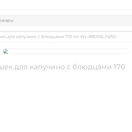
шек для капучино с блюдцами 170 мл WL‑880106‑JV/6C
ашек для капучино с блюдцами 170