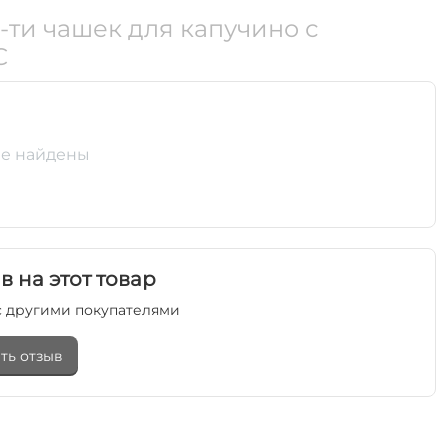
-ти чашек для капучино с
C
е найдены
в на этот товар
 другими покупателями
ть отзыв