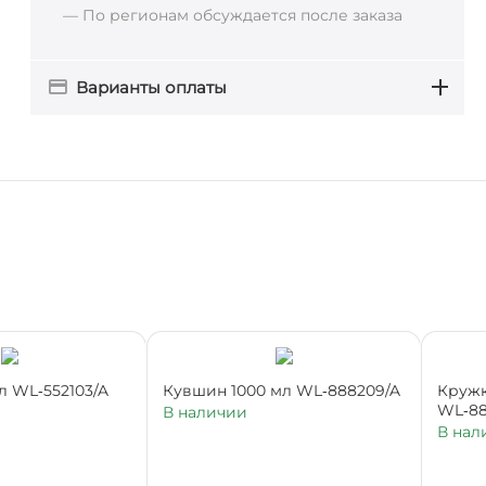
— По регионам обсуждается после заказа
Варианты оплаты
л WL‑552103/A
Кувшин 1000 мл WL‑888209/A
Кружк
WL‑88
В наличии
В нал