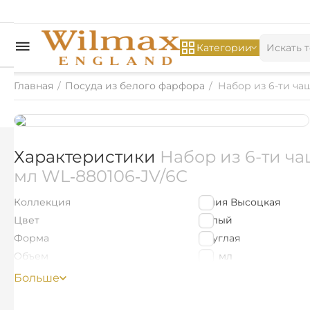
Категории
Главная
/
Посуда из белого фарфора
/
Набор из 6-ти ча
Характеристики
Набор из 6-ти ч
мл WL‑880106‑JV/6C
Коллекция
Юлия Высоцкая
Цвет
Белый
Форма
Круглая
Объем
170
мл
Материал изделия
Фарфор
Больше
для капучино
Назначение