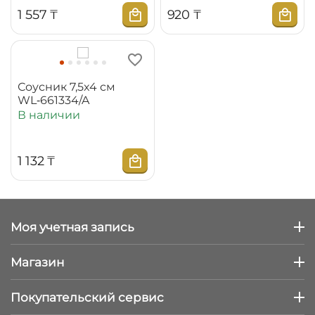
1 557
₸
‍920‍
₸
Соусник 7,5x4 см
WL‑661334/A
В наличии
1 132
₸
Моя учетная запись
Магазин
Покупательский сервис