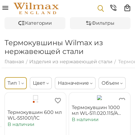
Категории
Фильтры
Термокувшины Wilmax из
нержавеющей стали
Главная
Изделия из нержавеющей стали
Термо
/
/
Тип
1
Цвет
Назначение
Объем
Термокувшин 1000
Термокувшин 600 мл
мл WL‑511.020.115/A
WL‑551001/1C
(OLD: 551002)
В наличии
В наличии