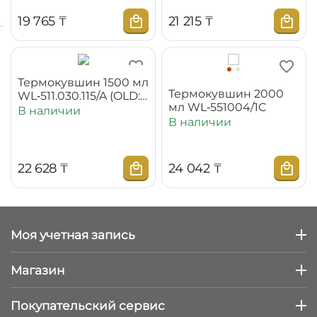
19 765
₸
21 215
₸
Термокувшин 1500 мл
Термокувшин 2000
WL‑511.030.115/A (OLD:
мл WL‑551004/1C
551003)
В наличии
В наличии
22 628
₸
24 042
₸
Моя учетная запись
Магазин
Покупательский сервис