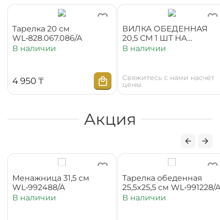
ВИЛКА ОБЕДЕННАЯ
Набор стаканов 220
20,5 СМ 1 ШТ НА
- 6 шт WL‑262.220.20
БЛИСТЕРЕ
В наличии
В наличии
WL‑999.431.021/1B
Свяжитесь с нами насчёт 
3 900
₸
цены
Акция
31,5 см
Тарелка обеденная
Салатник 1
/A
25,5x25,5 см WL‑991228/A
WL‑992002
В наличии
В наличии