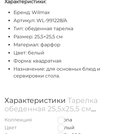
Характеристики:
Бренд: Wilmax
Артикул: WL-991228/A
Тип: обеденная тарелка
Размер: 25,5×25,5 см
Материал: фарфор
Цвет: белый
Форма: квадратная
Назначение: для основных блюд и
сервировки стола.
Характеристики
Тарелка
обеденная 25,5x25,5 см
WL‑991228/A
Коллекция
Teona
Цвет
Белый