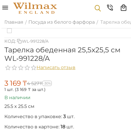
Главная
Посуда из белого фарфора
Тарелка обед
/
/
КОД:
WL-991228/A
Тарелка обеденная 25,5x25,5 см
WL‑991228/A
Написать отзыв
3 169
₸
4 527
₸
-30%
1 шт. (
3 169
₸
за шт.)
В наличии
25.5 x 25.5 см
Количество в упаковке:
3
шт.
Количество в картоне:
18
шт.