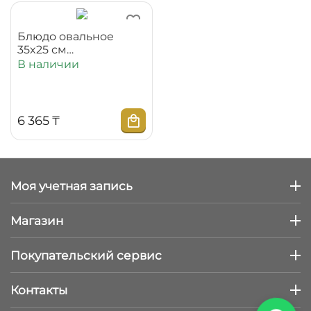
Блюдо овальное
35x25 см
WL‑880301117/A
В наличии
6 365
₸
Моя учетная запись
Магазин
Покупательский сервис
Контакты