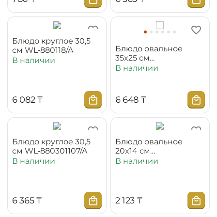
Блюдо круглое 30,5
Блюдо овальное
см WL‑880118/A
35x25 см
В наличии
WL‑880103‑JV/1C
В наличии
6 082
₸
6 648
₸
Блюдо круглое 30,5
Блюдо овальное
см WL‑880301107/A
20x14 см
WL‑880301114/A
В наличии
В наличии
6 365
₸
2 123
₸