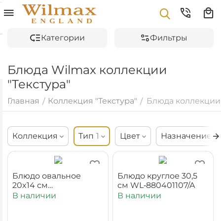
Категории
Фильтры
Блюда Wilmax коллекции
"Текстура"
Главная
Коллекция "Текстура"
Блюда коллекции 
/
/
Коллекция
Тип
1
Цвет
Назначение
Блюдо овальное
Блюдо круглое 30,5
20x14 см
см WL‑880401107/A
WL‑880101114/A
В наличии
В наличии