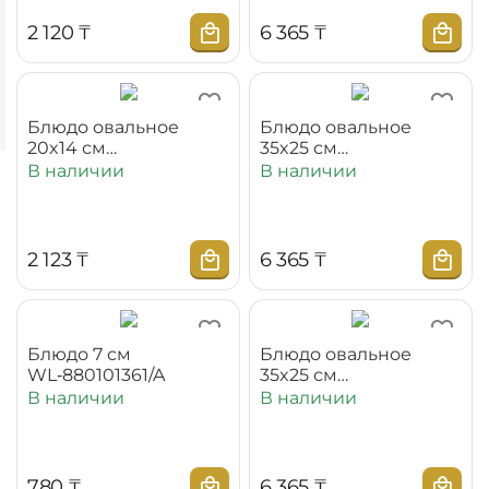
2 120
₸
6 365
₸
Блюдо овальное
Блюдо овальное
20x14 см
35x25 см
WL‑880401114/A
WL‑880401117/A
В наличии
В наличии
2 123
₸
6 365
₸
Блюдо 7 см
Блюдо овальное
WL‑880101361/A
35x25 см
WL‑880101117/A (OLD:
В наличии
В наличии
880103)
‍780‍
₸
6 365
₸