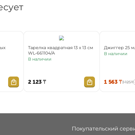
есует
ных
Тарелка квадратная 13 x 13 см
Джиггер 25 м
WL‑661104/A
В наличии
В наличии
2 123
₸
1 563
₸
3 125
₸
Покупательский серв