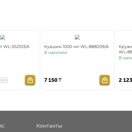
л WL‑552103/A
Кувшин 1000 мл WL‑888209/A
Кружк
WL‑88
В наличии
В нал
7 150
₸
2 12
-50%
ис
Контакты