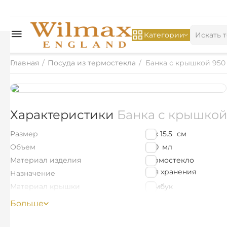
Категории
Главная
/
Посуда из термостекла
/
Банка с крышкой 950
Характеристики
Банка с крышкой
Размер
10 x 15.5
см
Объем
950
мл
Материал изделия
Термостекло
для хранения
Назначение
Материал крышки
Бамбук
Цветная упаковка
Нет
Больше
Найти похожие