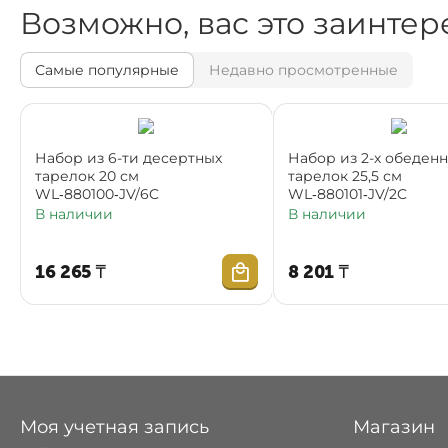
Возможно, вас это заинтер
Самые популярные
Недавно просмотренные
Набор из 6-ти десертных
Набор из 2-х обеден
тарелок 20 см
тарелок 25,5 см
WL‑880100‑JV/6C
WL‑880101‑JV/2C
В наличии
В наличии
16 265
₸
8 201
₸
Моя учетная запись
Магазин