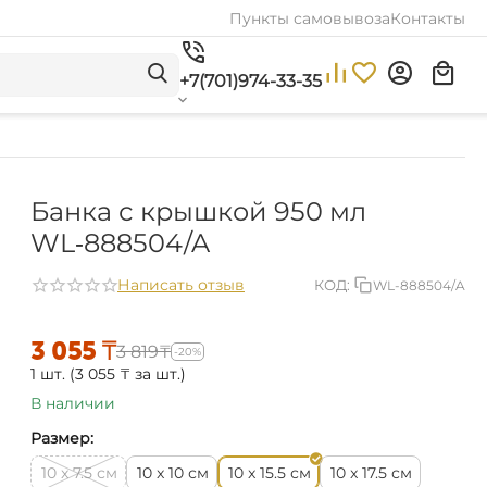
Пункты самовывоза
Контакты
+7(701)974-33-35
Банка с крышкой 950 мл
WL‑888504/A
Написать отзыв
КОД:
WL-888504/A
3 055
₸
3 819
₸
-20%
1 шт. (
3 055
₸
за шт.)
В наличии
Размер:
см
см
см
см
10 x 7.5
10 x 10
10 x 15.5
10 x 17.5