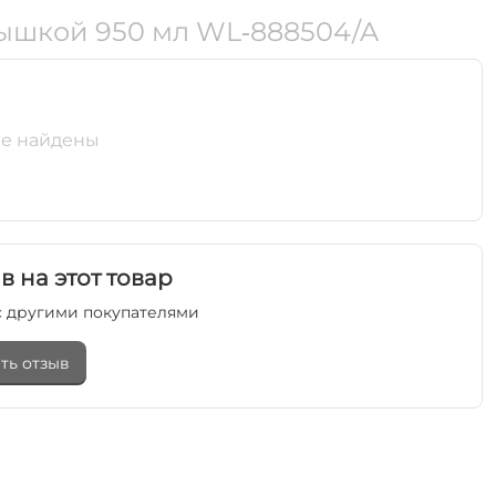
рышкой 950 мл WL‑888504/A
е найдены
в на этот товар
 другими покупателями
ть отзыв