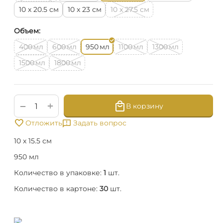
см
см
см
10 x 20.5
10 x 23
10 x 27.5
Объем:
мл
мл
мл
мл
мл
400
600
950
1100
1300
мл
мл
1500
1800
+
−
В корзину
Отложить
Задать вопрос
10 x 15.5 см
950 мл
Количество в упаковке:
1
шт.
Количество в картоне:
30
шт.