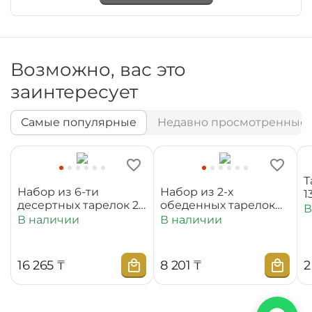
Возможно, вас это
заинтересует
Самые популярные
Недавно просмотренные
Т
Набор из 6-ти
Набор из 2-х
1
десертных тарелок 20
обеденных тарелок
В
см WL‑880100‑JV/6C
25,5 см
В наличии
В наличии
WL‑880101‑JV/2C
16 265
₸
8 201
₸
2