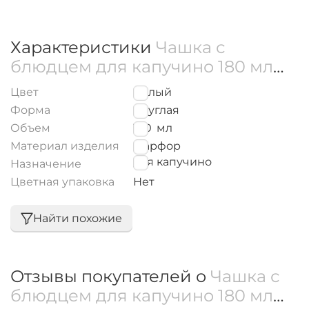
Характеристики
Чашка с
блюдцем для капучино 180 мл
WL‑993001/AB
Цвет
Белый
Форма
Круглая
Объем
180
мл
Материал изделия
Фарфор
для капучино
Назначение
Цветная упаковка
Нет
Найти похожие
Отзывы покупателей о
Чашка с
блюдцем для капучино 180 мл