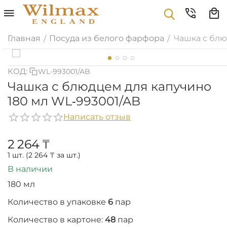
Главная
Посуда из белого фарфора
Чашка с блю
/
/
КОД:
WL-993001/AB
Чашка с блюдцем для капучино
180 мл WL‑993001/AB
Написать отзыв
2 264
₸
1 шт. (
2 264
₸
за шт.)
В наличии
180 мл
Количество в упаковке
6
пар
Количество в картоне:
48
пар