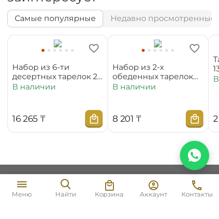
Самые популярные
Недавно просмотренные
Т
Набор из 6-ти
Набор из 2-х
1
десертных тарелок 20
обеденных тарелок
В
см WL‑880100‑JV/6C
25,5 см
В наличии
В наличии
WL‑880101‑JV/2C
16 265
₸
8 201
₸
2
Моя учетная запись
2 264
₸
В корзину
Корзина
Аккаунт
Контакты
Меню
Найти
Магазин