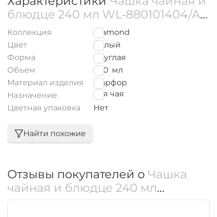
Характеристики
Чашка чайная и
блюдце 240 мл WL‑880101404/AB
(OLD: 880105)
Коллекция
Diamond
Цвет
Белый
Форма
Круглая
Объем
240
мл
Материал изделия
Фарфор
для чая
Назначение
Цветная упаковка
Нет
Найти похожие
Отзывы покупателей о
Чашка
чайная и блюдце 240 мл
WL‑880101404/AB (OLD: 880105)