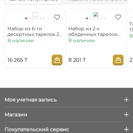
Т
Набор из 6-ти
Набор из 2-х
1
десертных тарелок 20
обеденных тарелок
В
см WL‑880100‑JV/6C
25,5 см
В наличии
В наличии
WL‑880101‑JV/2C
16 265
₸
8 201
₸
2
Моя учетная запись
Магазин
Покупательский сервис