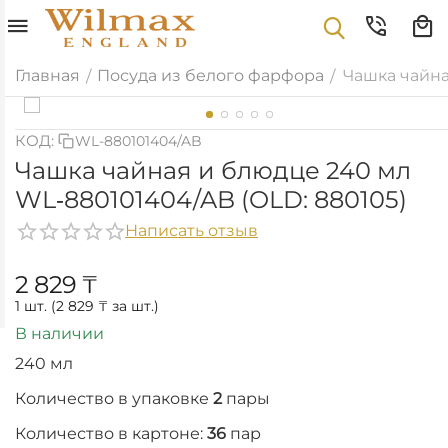
Главная
Посуда из белого фарфора
Чашка чайна
/
/
КОД:
WL-880101404/AB
Чашка чайная и блюдце 240 мл
WL‑880101404/AB (OLD: 880105)
Написать отзыв
2 829
₸
1 шт. (
2 829
₸
за шт.)
В наличии
240 мл
Количество в упаковке
2
пары
Количество в картоне:
36
пар