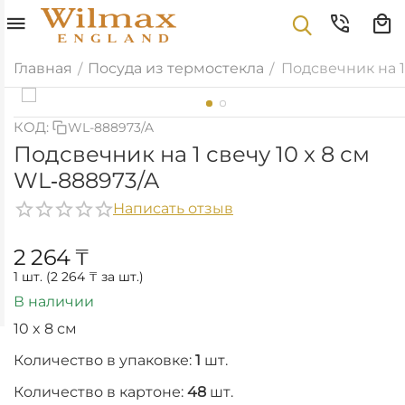
Главная
Посуда из термостекла
Подсвечник на 1
/
/
КОД:
WL-888973/A
Подсвечник на 1 свечу 10 x 8 см
WL‑888973/A
Написать отзыв
2 264
₸
1 шт. (
2 264
₸
за шт.)
В наличии
10 x 8 см
Количество в упаковке:
1
шт.
Количество в картоне:
48
шт.