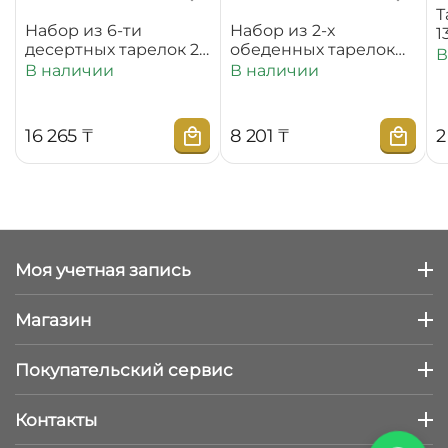
Т
Набор из 6-ти
Набор из 2-х
1
десертных тарелок 20
обеденных тарелок
В
см WL‑880100‑JV/6C
25,5 см
В наличии
В наличии
WL‑880101‑JV/2C
16 265
₸
8 201
₸
2
Моя учетная запись
Магазин
Покупательский сервис
Контакты