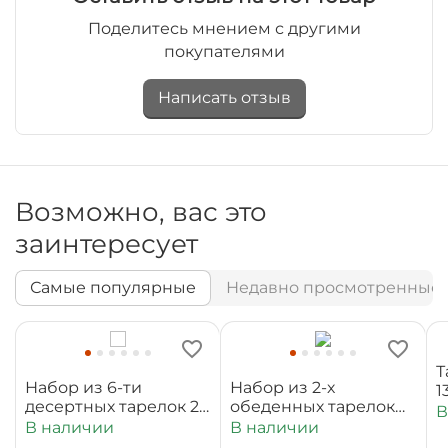
Поделитесь мнением с другими
покупателями
Написать отзыв
Возможно, вас это
заинтересует
Самые популярные
Недавно просмотренные
Т
Набор из 6-ти
Набор из 2-х
1
десертных тарелок 20
обеденных тарелок
В
см WL‑880100‑JV/6C
25,5 см
В наличии
В наличии
WL‑880101‑JV/2C