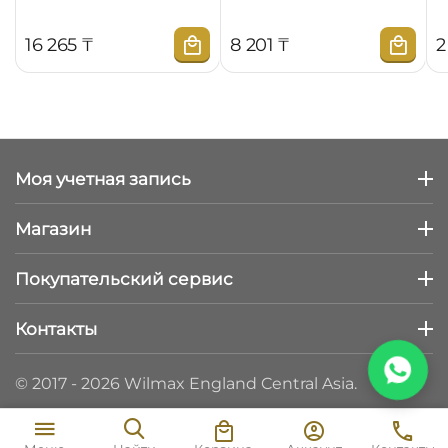
16 265
₸
8 201
₸
2
Моя учетная запись
Магазин
Покупательский сервис
Контакты
© 2017 - 2026 Wilmax England Central Asia.
4 455
₸
В корзину
6 364
₸