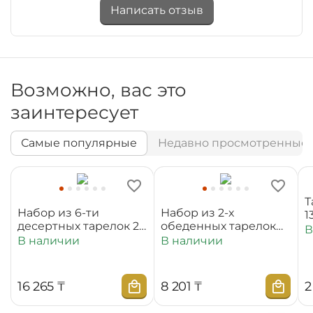
Написать отзыв
Возможно, вас это
заинтересует
Самые популярные
Недавно просмотренные
Т
Набор из 6-ти
Набор из 2-х
1
десертных тарелок 20
обеденных тарелок
В
см WL‑880100‑JV/6C
25,5 см
В наличии
В наличии
WL‑880101‑JV/2C
16 265
₸
8 201
₸
2