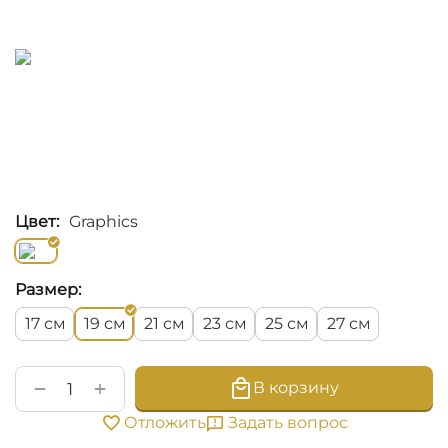
Цвет:
Graphics
Размер:
см
см
см
см
см
см
17
19
21
23
25
27
+
−
В корзину
Задать вопрос
Отложить