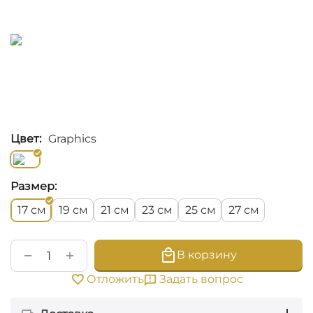
Цвет:
Graphics
Размер:
см
см
см
см
см
см
17
19
21
23
25
27
+
−
В корзину
Задать вопрос
Отложить