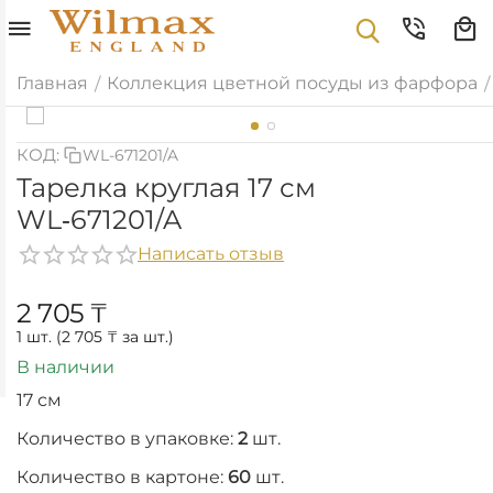
Главная
Коллекция цветной посуды из фарфора
/
/
КОД:
WL-671201/A
Тарелка круглая 17 см
WL‑671201/A
Написать отзыв
2 705
₸
1 шт. (
2 705
₸
за шт.)
В наличии
17 см
Количество в упаковке:
2
шт.
Количество в картоне:
60
шт.