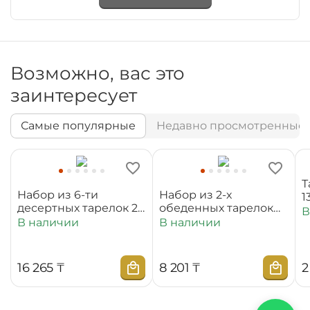
Возможно, вас это
заинтересует
Самые популярные
Недавно просмотренные
Т
Набор из 6-ти
Набор из 2-х
1
десертных тарелок 20
обеденных тарелок
В
см WL‑880100‑JV/6C
25,5 см
В наличии
В наличии
WL‑880101‑JV/2C
16 265
₸
8 201
₸
2