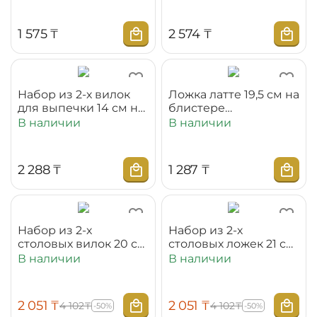
1 575
₸
2 574
₸
Набор из 2-х вилок
Ложка латте 19,5 см на
для выпечки 14 см на
блистере
блистере
WL‑999121/1B
В наличии
В наличии
WL‑999118/2B
2 288
₸
1 287
₸
Набор из 2-х
Набор из 2-х
столовых вилок 20 см
столовых ложек 21 см
на блистере
на блистере
В наличии
В наличии
WL‑999149/2B
WL‑999150/2B
2 051
₸
2 051
₸
4 102
₸
4 102
₸
-50%
-50%