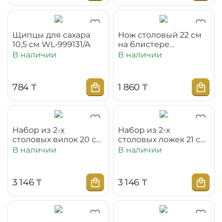
Щипцы для сахара
Нож столовый 22 см
10,5 см WL‑999131/A
на блистере
WL‑999100/1B
В наличии
В наличии
‍784‍
₸
1 860
₸
Набор из 2-х
Набор из 2-х
столовых вилок 20 см
столовых ложек 21 см
на блистере
на блистере
В наличии
В наличии
WL‑999101/2B
WL‑999102/2B
3 146
₸
3 146
₸