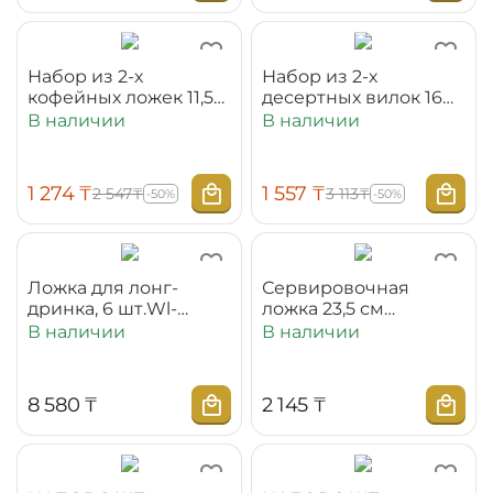
Набор из 2-х
Набор из 2-х
кофейных ложек 11,5
десертных вилок 16
см на блистере
см на блистере
В наличии
В наличии
WL‑999153/2B
WL‑999165/2B
1 274
₸
1 557
₸
2 547
₸
3 113
₸
-50%
-50%
Ложка для лонг-
Сервировочная
дринка, 6 шт.Wl-
ложка 23,5 см
999121/C
WL‑999112/1B
В наличии
В наличии
(НЕРЖАВЕЮЩАЯ
СТАЛЬ) в цветной
упаковке
8 580
₸
2 145
₸