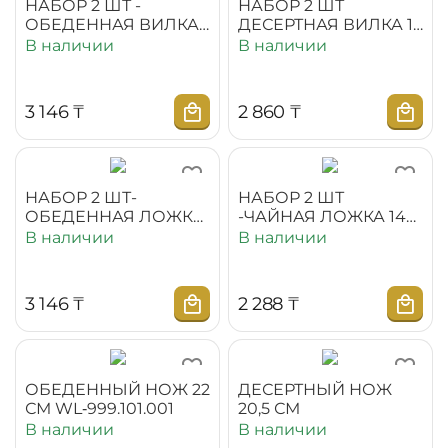
НАБОР 2 ШТ -
НАБОР 2 ШТ
ОБЕДЕННАЯ ВИЛКА
ДЕСЕРТНАЯ ВИЛКА 19
20 СМ
СМ НА БЛИСТЕРЕ
В наличии
В наличии
WL‑999.101.022
3 146
₸
2 860
₸
НАБОР 2 ШТ-
НАБОР 2 ШТ
ОБЕДЕННАЯ ЛОЖКА
-ЧАЙНАЯ ЛОЖКА 14
21 СМ WL‑999.101.041
СМ WL‑999.101.045/2В
В наличии
В наличии
3 146
₸
2 288
₸
ОБЕДЕННЫЙ НОЖ 22
ДЕСЕРТНЫЙ НОЖ
СМ WL‑999.101.001
20,5 СМ
В наличии
В наличии