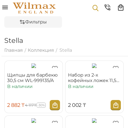
Фильтры
Stella
Главная
Коллекция
Stella
/
/
Щипцы для барбекю
Набор из 2-х
30,5 см WL‑999135/A
кофейных ложек 11,5
см на блистере
В наличии
В наличии
WL‑999105/2B
2 882
₸
2 002
₸
4 117
₸
-30%