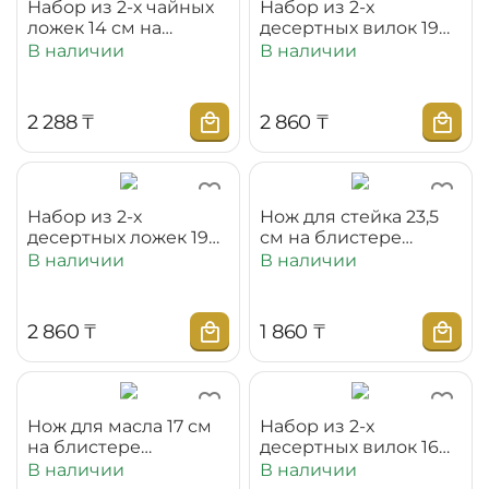
Набор из 2-х чайных
Набор из 2-х
ложек 14 см на
десертных вилок 19
блистере
см на блистере
В наличии
В наличии
WL‑999104/2B
WL‑999107/2B
2 288
₸
2 860
₸
Набор из 2-х
Нож для стейка 23,5
десертных ложек 19
см на блистере
см на блистере
WL‑999115/1B
В наличии
В наличии
WL‑999108/2B
2 860
₸
1 860
₸
Нож для масла 17 см
Набор из 2-х
на блистере
десертных вилок 16
WL‑999116/1B
см на блистере
В наличии
В наличии
WL‑999117/2B