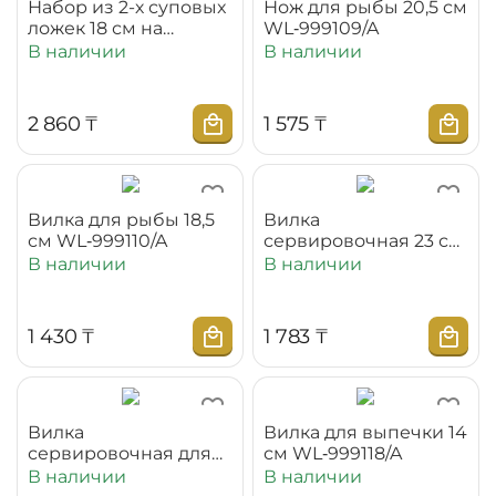
Набор из 2-х суповыx
Нож для рыбы 20,5 см
ложек 18 см на
WL‑999109/A
блистере
В наличии
В наличии
WL‑999120/2B
2 860
₸
1 575
₸
Вилка для рыбы 18,5
Вилка
см WL‑999110/A
сервировочная 23 см
WL‑999111/A
В наличии
В наличии
1 430
₸
1 783
₸
Вилка
Вилка для выпечки 14
сервировочная для
см WL‑999118/A
рыбы 26,5 см
В наличии
В наличии
WL‑999114/A