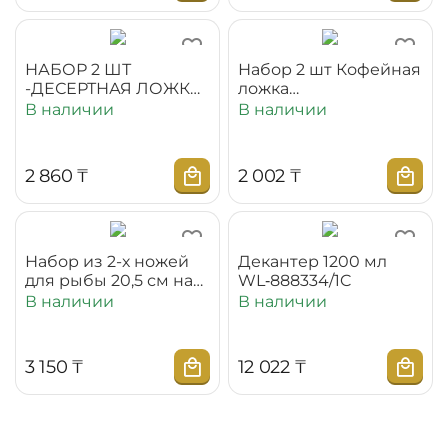
НАБОР 2 ШТ
Набор 2 шт Кофейная
-ДЕСЕРТНАЯ ЛОЖКА
ложка
19 СМ WL‑999.101.042
WL‑999.101.049/2B
В наличии
В наличии
2 860
₸
2 002
₸
Набор из 2-х ножей
Декантер 1200 мл
для рыбы 20,5 см на
WL‑888334/1C
блистере
В наличии
В наличии
WL‑999109/2B
3 150
₸
12 022
₸