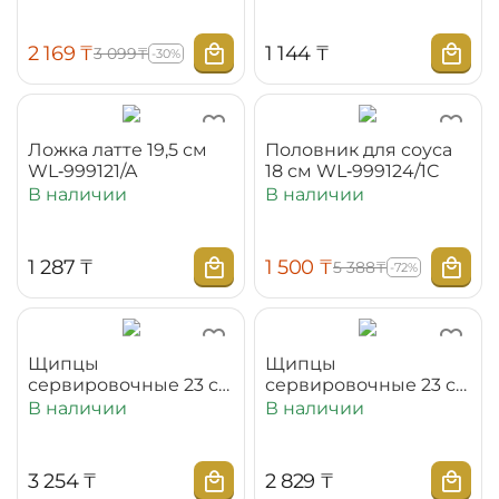
2 169
₸
1 144
₸
3 099
₸
-30%
Ложка латте 19,5 см
Половник для соуса
WL‑999121/A
18 см WL‑999124/1C
В наличии
В наличии
1 287
₸
1 500
₸
5 388
₸
-72%
Щипцы
Щипцы
сервировочные 23 см
сервировочные 23 см
WL‑999126/1C в
WL‑999126/A
В наличии
В наличии
цветной упаковке
3 254
₸
2 829
₸