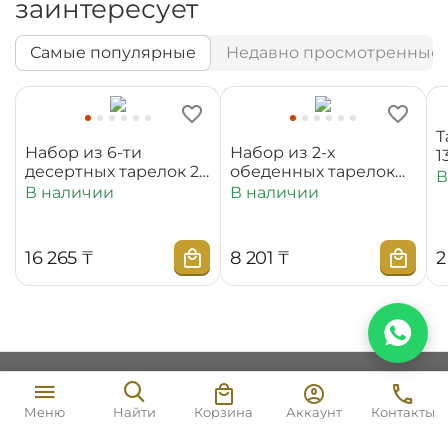
заинтересует
Самые популярные
Недавно просмотренные
Т
Набор из 6-ти
Набор из 2-х
1
десертных тарелок 20
обеденных тарелок
В
см WL‑880100‑JV/6C
25,5 см
В наличии
В наличии
WL‑880101‑JV/2C
16 265
₸
8 201
₸
2
Моя учетная запись
3 537
₸
В корзину
Корзина
Аккаунт
Контакты
Меню
Найти
Магазин