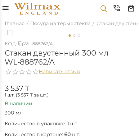
Главная
Посуда из термостекла
Стакан двустен
/
/
КОД:
WL-888762/A
Стакан двустенный 300 мл
WL‑888762/A
Написать отзыв
3 537
₸
1 шт. (
3 537
₸
за шт.)
В наличии
300 мл
Количество в упаковке:
1
шт.
Количество в картоне:
60
шт.