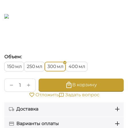
Объем:
мл
мл
мл
мл
150
250
300
400
+
−
В корзину
Задать вопрос
Отложить
Доставка
Варианты оплаты