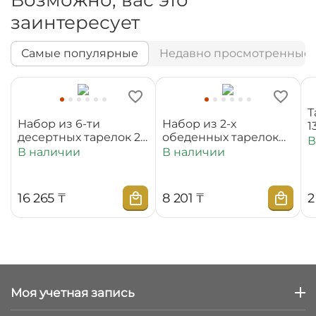
заинтересует
Самые популярные
Недавно просмотренные
Т
Набор из 6-ти
Набор из 2-х
1
десертных тарелок 20
обеденных тарелок
В
см WL‑880100‑JV/6C
25,5 см
В наличии
В наличии
WL‑880101‑JV/2C
16 265
₸
8 201
₸
2
Моя учетная запись