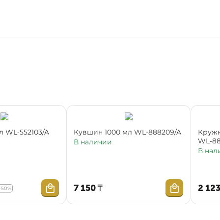
л WL‑552103/A
Кувшин 1000 мл WL‑888209/A
Кружк
WL‑88
В наличии
В нал
7 150
₸
2 12
-50%