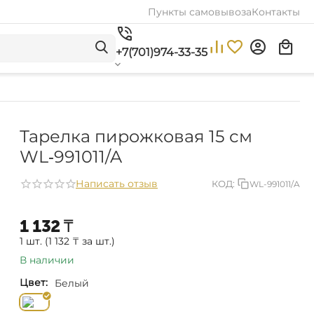
Пункты самовывоза
Контакты
+7(701)974-33-35
Тарелка пирожковая 15 см
WL‑991011/A
Написать отзыв
КОД:
WL-991011/A
1 132
₸
1 шт. (
1 132
₸
за шт.)
В наличии
Цвет:
Белый