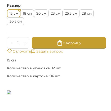
Размер:
см
см
см
см
см
см
15
18
20
23
25.5
28
см
30.5
+
−
В корзину
Отложить
Задать вопрос
15 см
Количество в упаковке:
12
шт.
Количество в картоне:
96
шт.