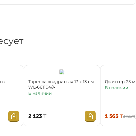
есует
ных
Тарелка квадратная 13 x 13 см
Джиггер 25 м
WL‑661104/A
В наличии
В наличии
2 123
₸
1 563
₸
3 125
₸