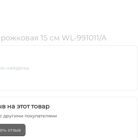
рожковая 15 см WL‑991011/A
не найдены
в на этот товар
с другими покупателями
ать отзыв