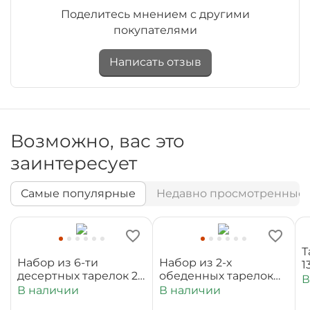
Поделитесь мнением с другими
покупателями
Написать отзыв
Возможно, вас это
заинтересует
Самые популярные
Недавно просмотренные
Т
Набор из 6-ти
Набор из 2-х
1
десертных тарелок 20
обеденных тарелок
В
см WL‑880100‑JV/6C
25,5 см
В наличии
В наличии
WL‑880101‑JV/2C