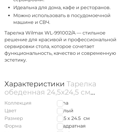
Идеальна для дома, кафе и ресторанов.
Можно использовать в посудомоечной
машине и СВЧ.
Тарелка Wilmax WL-991002/A — стильное
решение для красивой и профессиональной
сервировки стола, которое сочетает
функциональность, качество и современную
эстетику.
Характеристики
Тарелка
обеденная 24,5x24,5 см
WL‑991002/A
Коллекция
Ilona
Цвет
Белый
Размер
24.5 x 24.5
см
Форма
Квадратная