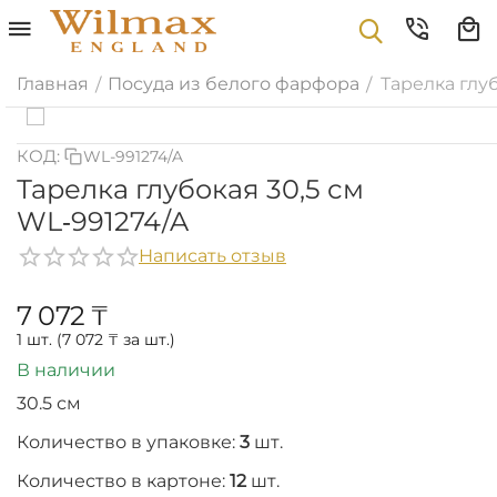
Главная
Посуда из белого фарфора
Тарелка глуб
/
/
КОД:
WL-991274/A
Тарелка глубокая 30,5 см
WL‑991274/A
Написать отзыв
7 072
₸
1 шт. (
7 072
₸
за шт.)
В наличии
30.5 см
Количество в упаковке:
3
шт.
Количество в картоне:
12
шт.