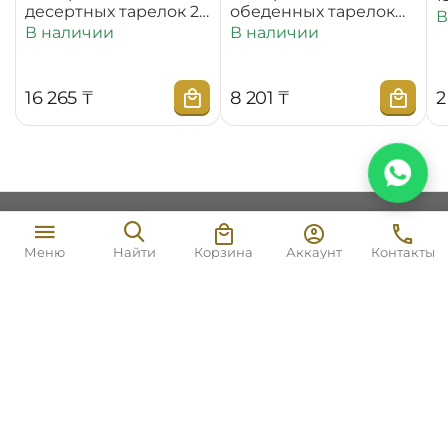
десертных тарелок 20
обеденных тарелок
В
см WL‑880100‑JV/6C
25,5 см
В наличии
В наличии
WL‑880101‑JV/2C
16 265
₸
8 201
₸
2
Моя учетная запись
7 072
₸
В корзину
Корзина
Аккаунт
Контакты
Меню
Найти
Магазин
Покупательский сервис
Контакты
© 2017 - 2026 Wilmax England Central Asia.