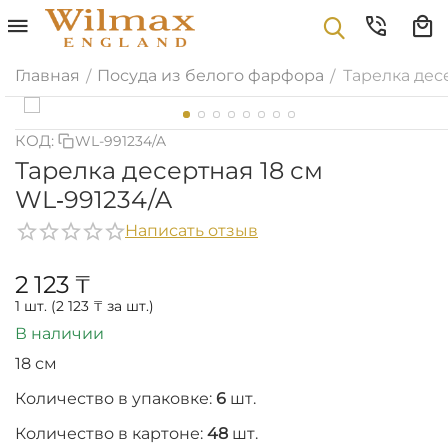
Главная
Посуда из белого фарфора
Тарелка дес
/
/
КОД:
WL-991234/A
Тарелка десертная 18 см
WL‑991234/A
Написать отзыв
2 123
₸
1 шт. (
2 123
₸
за шт.)
В наличии
18 см
Количество в упаковке:
6
шт.
Количество в картоне:
48
шт.