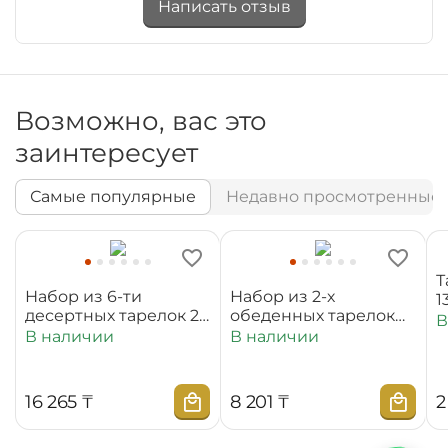
Написать отзыв
Возможно, вас это
заинтересует
Самые популярные
Недавно просмотренные
Т
Набор из 6-ти
Набор из 2-х
1
десертных тарелок 20
обеденных тарелок
В
см WL‑880100‑JV/6C
25,5 см
В наличии
В наличии
WL‑880101‑JV/2C
16 265
₸
8 201
₸
2