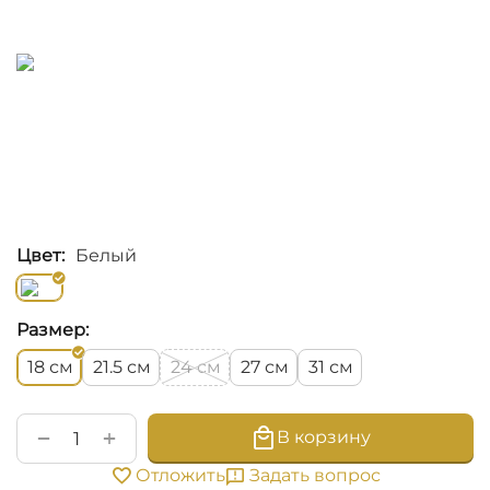
Цвет:
Белый
Размер:
см
см
см
см
см
18
21.5
24
27
31
+
−
В корзину
Задать вопрос
Отложить