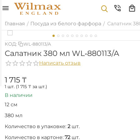
Главная
Посуда из белого фарфора
Салатник 38
/
/
КОД:
WL-880113/A
Салатник 380 мл WL‑880113/A
Написать отзыв
1 715
₸
1 шт. (
1 715
₸
за шт.)
В наличии
12 см
380 мл
Количество в упаковке:
2
шт.
Количество в картоне:
72
шт.