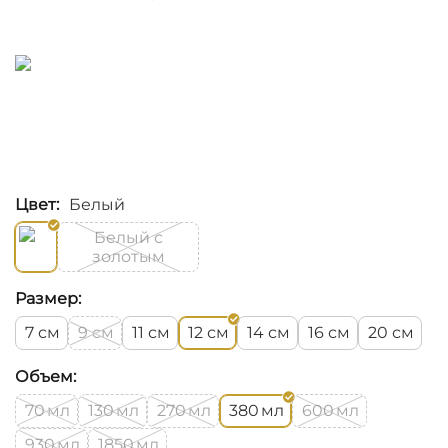
Цвет:
Белый
Белый с
золотым
Размер:
см
см
см
см
см
см
см
7
9
11
12
14
16
20
Объем:
мл
мл
мл
мл
мл
70
130
270
380
600
мл
мл
930
1850