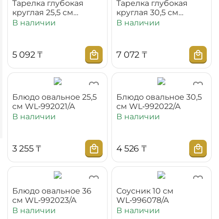
Тарелка глубокая
Тарелка глубокая
круглая 25,5 см
круглая 30,5 см
WL‑991118/A
WL‑991119/A
В наличии
В наличии
5 092
₸
7 072
₸
Блюдо овальное 25,5
Блюдо овальное 30,5
см WL‑992021/A
см WL‑992022/A
В наличии
В наличии
3 255
₸
4 526
₸
Блюдо овальное 36
Соусник 10 см
см WL‑992023/A
WL‑996078/A
В наличии
В наличии