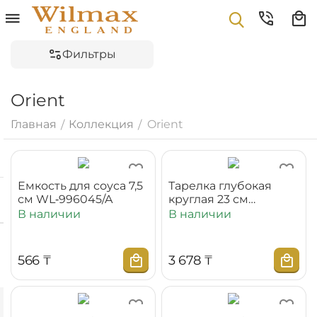
Фильтры
Orient
Главная
Коллекция
Orient
/
/
Емкость для соуса 7,5
Тарелка глубокая
см WL‑996045/A
круглая 23 см
WL‑991117/A
В наличии
В наличии
‍566‍
₸
3 678
₸