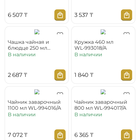
6 507
₸
3 537
₸
Чашка чайная и
Кружка 460 мл
блюдце 250 мл
WL‑993018/A
WL‑993000/AB
В наличии
В наличии
2 687
₸
1 840
₸
Чайник заварочный
Чайник заварочный
1100 мл WL‑994016/A
800 мл WL‑994017/A
В наличии
В наличии
7 072
₸
6 365
₸