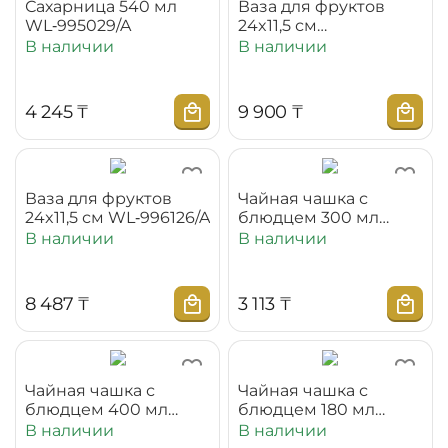
Сахарница 540 мл
Ваза для фруктов
WL‑995029/A
24x11,5 см
WL‑996126/1C
В наличии
В наличии
4 245
₸
9 900
₸
Ваза для фруктов
Чайная чашка с
24x11,5 см WL‑996126/A
блюдцем 300 мл
WL‑993190/AB
В наличии
В наличии
8 487
₸
3 113
₸
Чайная чашка с
Чайная чашка с
блюдцем 400 мл
блюдцем 180 мл
WL‑993191/AB
WL‑993189/AB
В наличии
В наличии