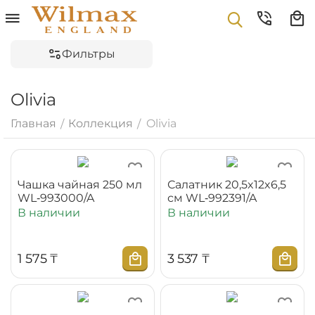
Фильтры
Olivia
Главная
Коллекция
Olivia
/
/
Чашка чайная 250 мл
Салатник 20,5x12x6,5
WL‑993000/A
см WL‑992391/A
В наличии
В наличии
1 575
₸
3 537
₸