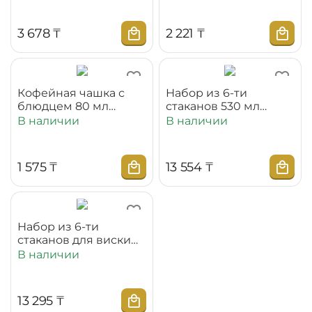
3 678
₸
2 221
₸
Кофейная чашка с
Набор из 6-ти
блюдцем 80 мл
стаканов 530 мл
WL‑993187/AB
WL‑888022/6A
В наличии
В наличии
1 575
₸
13 554
₸
Набор из 6-ти
стаканов для виски
370 мл WL‑888021/6A
В наличии
13 295
₸