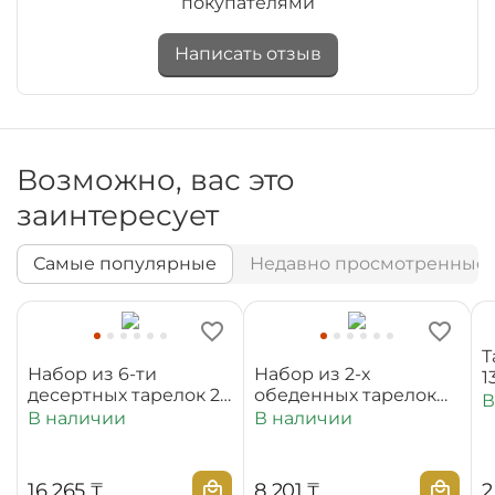
покупателями
Написать отзыв
Возможно, вас это
заинтересует
Самые популярные
Недавно просмотренные
Т
Набор из 6-ти
Набор из 2-х
1
десертных тарелок 20
обеденных тарелок
В
см WL‑880100‑JV/6C
25,5 см
В наличии
В наличии
WL‑880101‑JV/2C
16 265
₸
8 201
₸
2