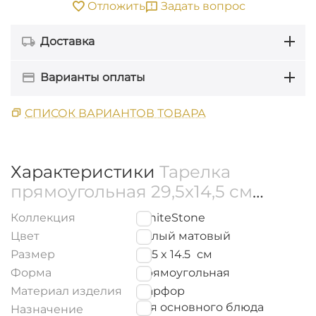
Задать вопрос
Отложить
Доставка
Варианты оплаты
СПИСОК ВАРИАНТОВ ТОВАРА
Характеристики
Тарелка
прямоугольная 29,5x14,5 см
WL‑661509/A
Коллекция
WhiteStone
Цвет
Белый матовый
Размер
29.5 x 14.5
см
Форма
Прямоугольная
Материал изделия
Фарфор
для основного блюда
Назначение