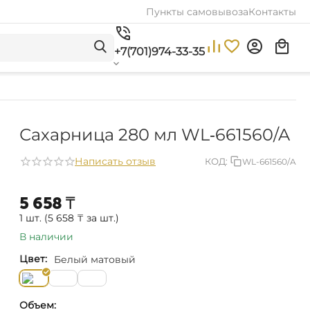
Пункты самовывоза
Контакты
+7(701)974-33-35
Сахарница 280 мл WL‑661560/A
Написать отзыв
КОД:
WL-661560/A
5 658
₸
1 шт. (
5 658
₸
за шт.)
В наличии
Цвет:
Белый матовый
Объем: