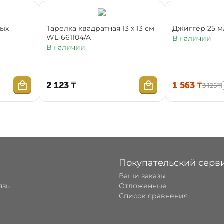
ных
Тарелка квадратная 13 x 13 см
Джиггер 25 м
WL‑661104/A
В наличии
В наличии
2 123
₸
1 563
₸
3 125
₸
Покупательский серв
Ваши заказы
язь
Отложенные
Список сравнения