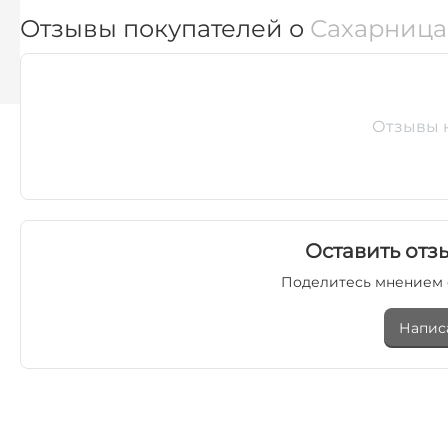
Отзывы покупателей о
Сахарница
Найти похожие
Отзывы 
Оставить отзы
Поделитесь мнением 
Напис