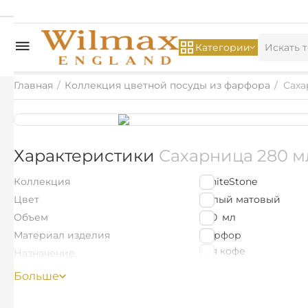
Категории
Главная
/
Коллекция цветной посуды из фарфора
/
Саха
Характеристики
Сахарница 280 м
Коллекция
WhiteStone
Цвет
Белый матовый
Объем
280
мл
Материал изделия
Фарфор
для кофе
Назначение
для сахара
Больше
для чая
Цветная упаковка
Нет