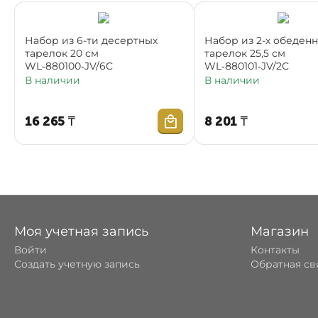
Набор из 6-ти десертных
Набор из 2-х обеден
тарелок 20 см
тарелок 25,5 см
WL‑880100‑JV/6C
WL‑880101‑JV/2C
В наличии
В наличии
16 265
₸
8 201
₸
Моя учетная запись
Магазин
Войти
Контакты
Создать учетную запись
Обратная св