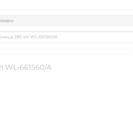
рница 280 мл WL‑661560/A
л WL‑661560/A