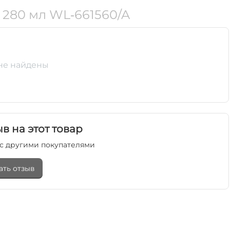
 280 мл WL‑661560/A
не найдены
в на этот товар
с другими покупателями
ать отзыв