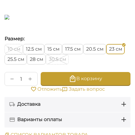
Размер:
см
см
см
см
см
см
10
12.5
15
17.5
20.5
23
см
см
см
25.5
28
30.5
+
−
В корзину
Задать вопрос
Отложить
Доставка
Варианты оплаты
СПИСОК ВАРИАНТОВ ТОВАРА