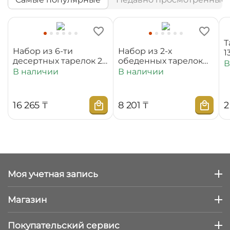
Т
Набор из 6-ти
Набор из 2-х
1
десертных тарелок 20
обеденных тарелок
В
см WL‑880100‑JV/6C
25,5 см
В наличии
В наличии
WL‑880101‑JV/2C
16 265
₸
8 201
₸
2
Моя учетная запись
Магазин
Покупательский сервис