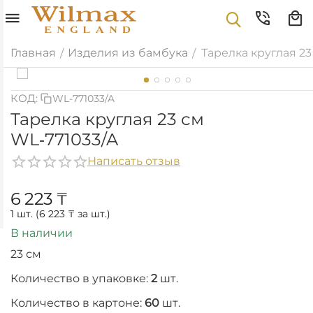
Главная
Изделия из бамбука
Тарелка круглая 23
/
/
КОД:
WL-771033/A
Тарелка круглая 23 см
WL‑771033/A
Написать отзыв
6 223
₸
1 шт. (
6 223
₸
за шт.)
В наличии
23 см
Количество в упаковке:
2
шт.
Количество в картоне:
60
шт.