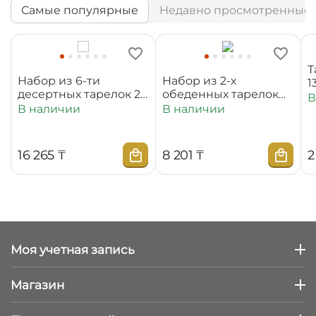
Самые популярные
Недавно просмотренные
Т
Набор из 6-ти
Набор из 2-х
1
десертных тарелок 20
обеденных тарелок
В
см WL‑880100‑JV/6C
25,5 см
В наличии
В наличии
WL‑880101‑JV/2C
16 265
₸
8 201
₸
2
Моя учетная запись
Магазин