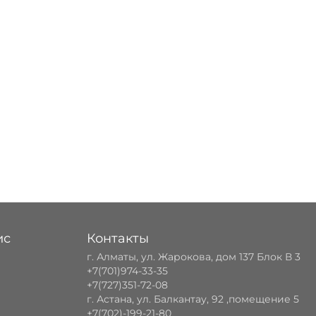
ис
Контакты
г. Алматы, ул. Жарокова, дом 137 Блок В 3
+7(701)974-33-35
+7(727)351-72-08
г. Астана, ул. Балкантау, 92 ,помещение 5
+7(702)-199-21-80