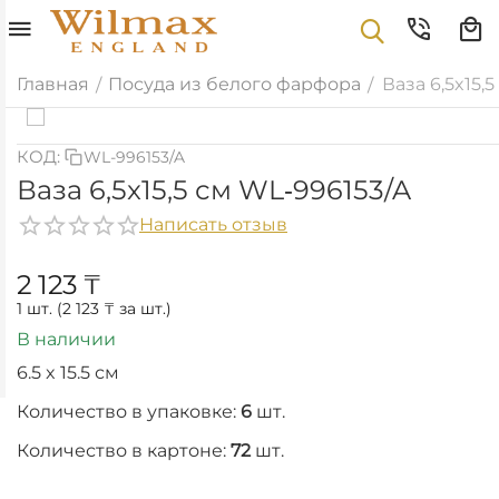
Главная
Посуда из белого фарфора
Ваза 6,5x15,
/
/
КОД:
WL-996153/A
Ваза 6,5x15,5 см WL‑996153/A
Написать отзыв
2 123
₸
1 шт. (
2 123
₸
за шт.)
В наличии
6.5 x 15.5 см
Количество в упаковке:
6
шт.
Количество в картоне:
72
шт.