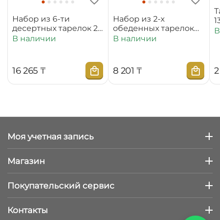
Т
Набор из 6-ти
Набор из 2-х
1
десертных тарелок 20
обеденных тарелок
В
см WL‑880100‑JV/6C
25,5 см
В наличии
В наличии
WL‑880101‑JV/2C
16 265
₸
8 201
₸
2
Моя учетная запись
Магазин
Покупательский сервис
Контакты