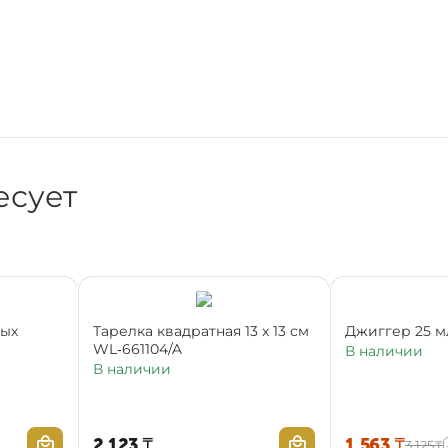
есует
ных
Тарелка квадратная 13 x 13 см
Джиггер 25 м
WL‑661104/A
В наличии
В наличии
2 123
₸
1 563
₸
3 125
₸