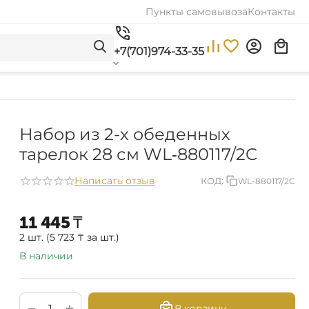
Пункты самовывоза
Контакты
+7(701)974-33-35
Набор из 2-х обеденных
тарелок 28 см WL‑880117/2C
Написать отзыв
КОД:
WL-880117/2C
11 445
₸
2 шт. (
5 723
₸
за шт.)
В наличии
+
−
В корзину