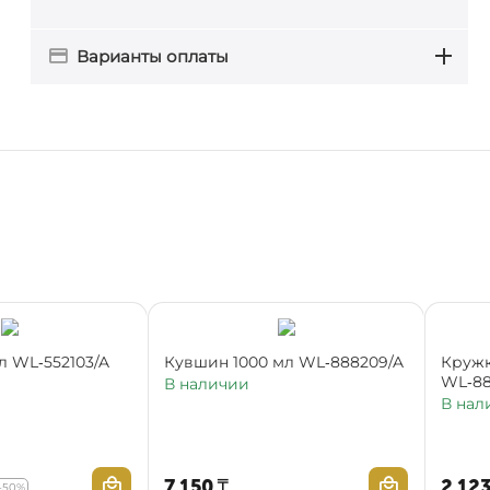
Варианты оплаты
л WL‑552103/A
Кувшин 1000 мл WL‑888209/A
Кружк
WL‑88
В наличии
В нал
7 150
₸
2 12
-50%