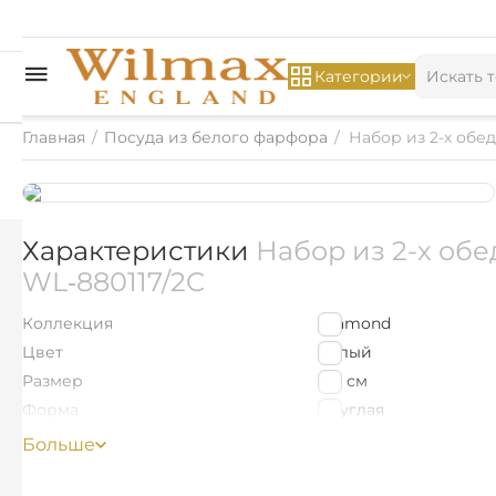
Категории
Главная
/
Посуда из белого фарфора
/
Набор из 2-х обе
Характеристики
Набор из 2-х обе
WL‑880117/2C
Коллекция
Diamond
Цвет
Белый
Размер
28
см
Форма
Круглая
Материал изделия
Фарфор
Больше
для основного блюда
Назначение