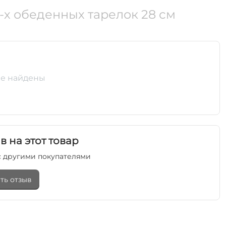
-х обеденных тарелок 28 см
е найдены
в на этот товар
 другими покупателями
ть отзыв