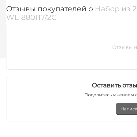
Цветная упаковка
Да
Отзывы покупателей о
Набор из 2
Найти похожие
WL‑880117/2C
Отзывы н
Оставить отзы
Поделитесь мнением с
Написа