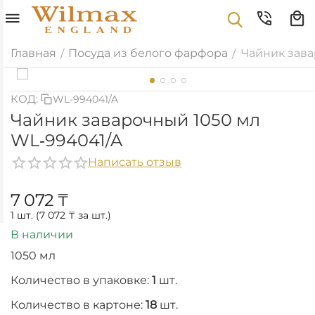
Главная
Посуда из белого фарфора
Чайник зава
/
/
КОД:
WL-994041/A
Чайник заварочный 1050 мл
WL‑994041/A
Написать отзыв
7 072
₸
1 шт. (
7 072
₸
за шт.)
В наличии
1050 мл
Количество в упаковке:
1
шт.
Количество в картоне:
18
шт.