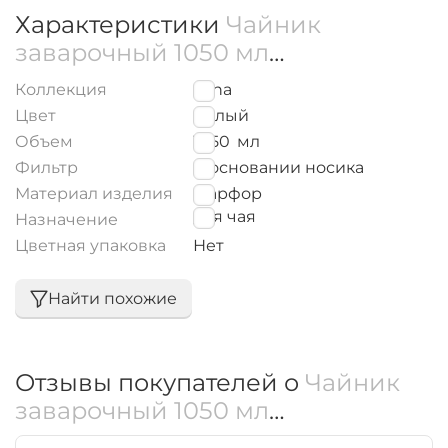
Характеристики
Чайник
заварочный 1050 мл
WL‑994041/A
Коллекция
Ilona
Цвет
Белый
Объем
1050
мл
Фильтр
В основании носика
Материал изделия
Фарфор
для чая
Назначение
Цветная упаковка
Нет
Найти похожие
Отзывы покупателей о
Чайник
заварочный 1050 мл
WL‑994041/A