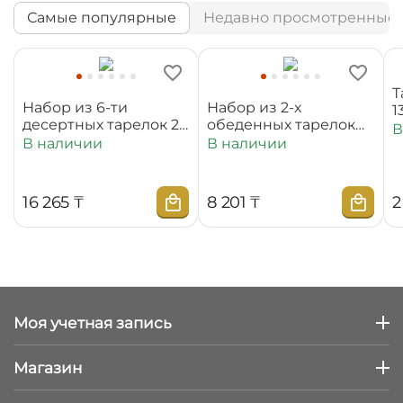
Самые популярные
Недавно просмотренные
Т
Набор из 6-ти
Набор из 2-х
1
десертных тарелок 20
обеденных тарелок
В
см WL‑880100‑JV/6C
25,5 см
В наличии
В наличии
WL‑880101‑JV/2C
16 265
₸
8 201
₸
2
Моя учетная запись
Магазин