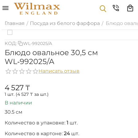
Главная
Посуда из белого фарфора
Блюдо оваль
/
/
КОД:
WL-992025/A
Блюдо овальное 30,5 см
WL‑992025/A
Написать отзыв
4 527
₸
1 шт. (
4 527
₸
за шт.)
В наличии
30.5 см
Количество в упаковке:
1
шт.
Количество в картоне:
24
шт.