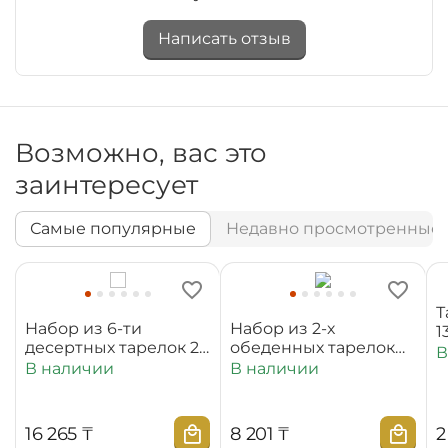
Написать отзыв
Возможно, вас это
заинтересует
Самые популярные
Недавно просмотренные
Т
Набор из 6-ти
Набор из 2-х
1
десертных тарелок 20
обеденных тарелок
В
см WL‑880100‑JV/6C
25,5 см
В наличии
В наличии
WL‑880101‑JV/2C
16 265
₸
8 201
₸
2