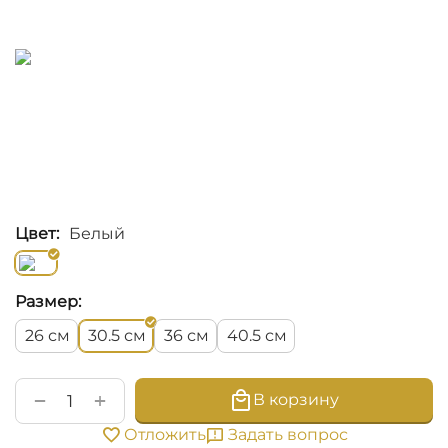
Цвет:
Белый
Размер:
см
см
см
см
26
30.5
36
40.5
+
−
В корзину
Задать вопрос
Отложить