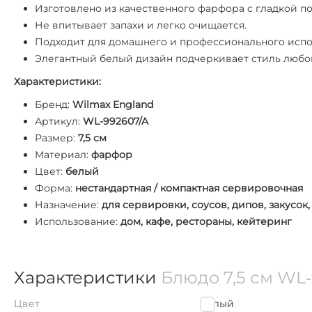
Изготовлено из качественного фарфора с гладкой п
Не впитывает запахи и легко очищается.
Подходит для домашнего и профессионального испо
Элегантный белый дизайн подчеркивает стиль любо
Характеристики:
Бренд:
Wilmax England
Артикул:
WL-992607/A
Размер:
7,5 см
Материал:
фарфор
Цвет:
белый
Форма:
нестандартная / компактная сервировочная
Назначение:
для сервировки, соусов, дипов, закусок
Использование:
дом, кафе, рестораны, кейтеринг
Характеристики
Блюдо 7,5 см WL
Цвет
Белый