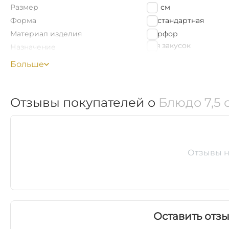
Размер
7.5
см
Форма
Нестандартная
Материал изделия
Фарфор
для закусок
Назначение
для сервировки
Больше
Цветная упаковка
Нет
Найти похожие
Отзывы покупателей о
Блюдо 7,5 
Отзывы н
Оставить отзы