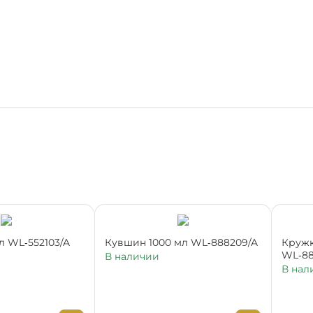
л WL‑552103/A
Кувшин 1000 мл WL‑888209/A
Кружк
WL‑88
В наличии
В нал