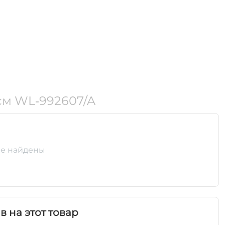
см WL‑992607/A
е найдены
в на этот товар