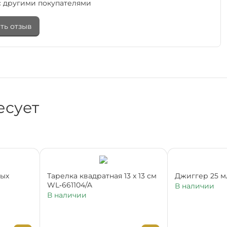
 другими покупателями
ть отзыв
есует
ных
Тарелка квадратная 13 x 13 см
Джиггер 25 м
WL‑661104/A
В наличии
В наличии