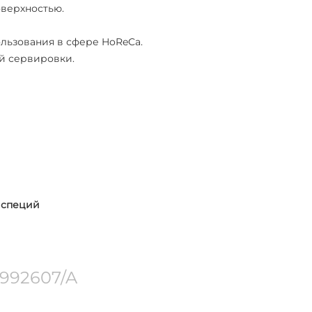
оверхностью.
льзования в сфере HoReCa.
й сервировки.
, специй
‑992607/A