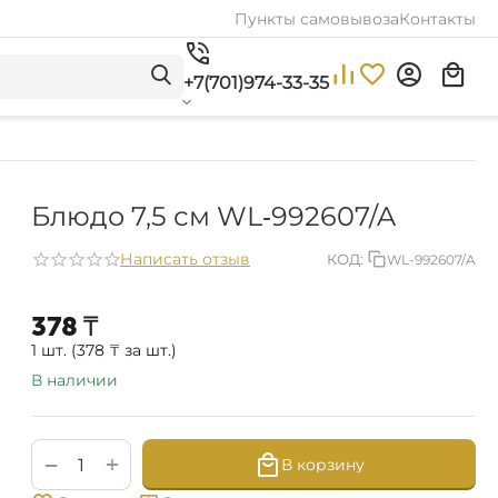
Пункты самовывоза
Контакты
+7(701)974-33-35
Блюдо 7,5 см WL‑992607/A
Написать отзыв
КОД:
WL-992607/A
‍378‍
₸
1 шт. (
378
₸
за шт.)
В наличии
+
−
В корзину