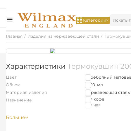
Категории
Главная
/
Изделия из нержавеющей стали
/
Термокувшин
Характеристики
Термокувшин 2000
Цвет
Серебряный матовы
Объем
2000
мл
Материал изделия
Нержавеющая сталь
для кофе
Назначение
для чая
Цветная упаковка
Нет
Больше
Найти похожие