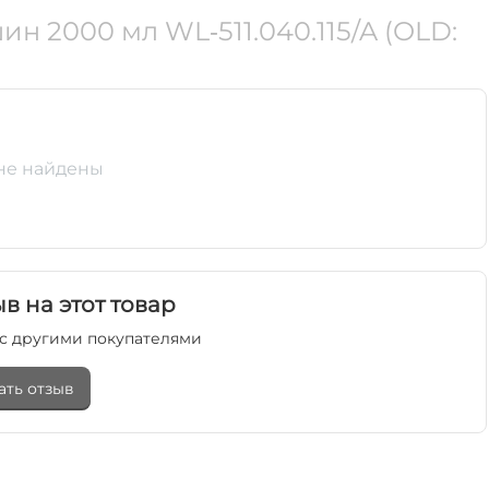
н 2000 мл WL‑511.040.115/A (OLD:
не найдены
в на этот товар
с другими покупателями
ать отзыв