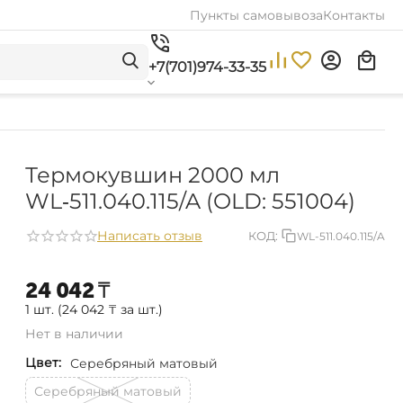
Пункты самовывоза
Контакты
+7(701)974-33-35
Термокувшин 2000 мл
WL‑511.040.115/A (OLD: 551004)
Написать отзыв
КОД:
WL-511.040.115/A
24 042
₸
1 шт. (
24 042
₸
за шт.)
Нет в наличии
Цвет:
Серебряный матовый
Серебряный матовый