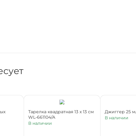
есует
ных
Тарелка квадратная 13 x 13 см
Джиггер 25 м
WL‑661104/A
В наличии
В наличии