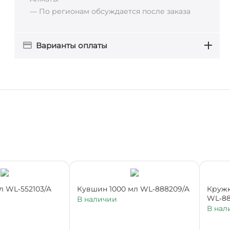
— По регионам обсуждается после заказа
Варианты оплаты
л WL‑552103/A
Кувшин 1000 мл WL‑888209/A
Кружк
WL‑88
В наличии
В нал