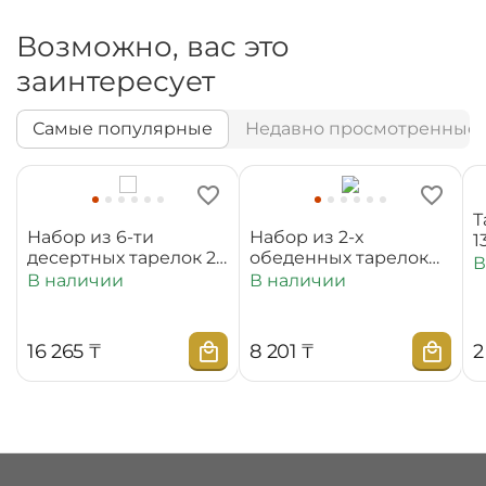
Возможно, вас это
заинтересует
Самые популярные
Недавно просмотренные
Т
Набор из 6-ти
Набор из 2-х
1
десертных тарелок 20
обеденных тарелок
В
см WL‑880100‑JV/6C
25,5 см
В наличии
В наличии
WL‑880101‑JV/2C
16 265
₸
8 201
₸
2