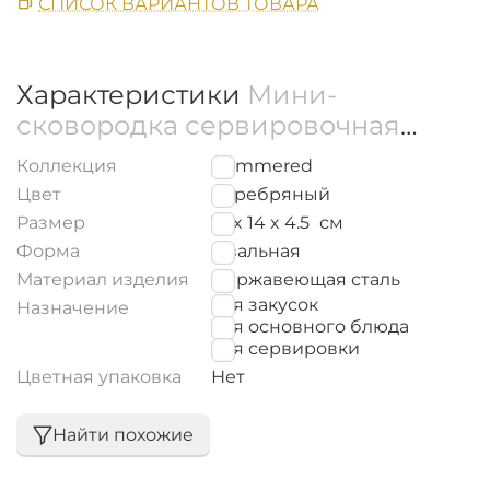
СПИСОК ВАРИАНТОВ ТОВАРА
Характеристики
Мини-
сковородка сервировочная
овальная с ручками WL‑554107/S
Коллекция
Hammered
Цвет
Серебряный
Размер
18 x 14 x 4.5
см
Форма
Овальная
Материал изделия
Нержавеющая сталь
для закусок
Назначение
для основного блюда
для сервировки
Цветная упаковка
Нет
Найти похожие