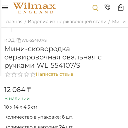
Главная
Изделия из нержавеющей стали
Мини-
/
/
КОД:
WL-554107/S
Мини-сковородка
сервировочная овальная с
ручками WL‑554107/S
Написать отзыв
12 064
₸
В наличии
18 x 14 x 4.5 см
Количество в упаковке:
6
шт.
Количество в картоне:
24
шт.