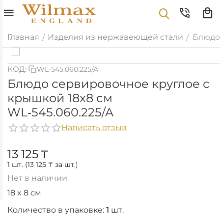
Главная
Изделия из нержавеющей стали
Блюдо 
/
/
КОД:
WL-545.060.225/A
Блюдо сервировочное круглое с
крышкой 18x8 см
WL‑545.060.225/A
Написать отзыв
13 125
₸
1 шт. (
13 125
₸
за шт.)
Нет в наличии
18 x 8 см
Количество в упаковке:
1
шт.