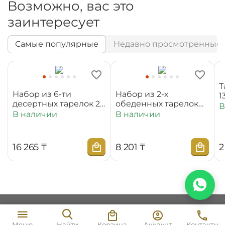
Возможно, вас это
заинтересует
Самые популярные
Недавно просмотренные
Т
Набор из 6-ти
Набор из 2-х
1
десертных тарелок 20
обеденных тарелок
В
см WL‑880100‑JV/6C
25,5 см
В наличии
В наличии
WL‑880101‑JV/2C
16 265
₸
8 201
₸
2
Моя учетная запись
Корзина
Аккаунт
Контакты
Меню
Найти