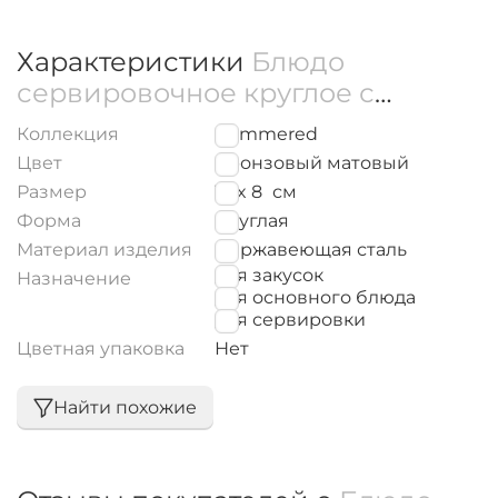
Характеристики
Блюдо
сервировочное круглое с
крышкой 18x8 см
Коллекция
Hammered
WL‑545.060.225/A
Цвет
Бронзовый матовый
Размер
18 x 8
см
Форма
Круглая
Материал изделия
Нержавеющая сталь
для закусок
Назначение
для основного блюда
для сервировки
Цветная упаковка
Нет
Найти похожие