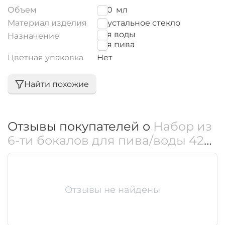
WL‑888026/6A
Объем
420
мл
Материал изделия
Хрустальное стекло
для воды
Назначение
для пива
Цветная упаковка
Нет
Найти похожие
Отзывы покупателей о
Набор из
6-ти бокалов для пива/воды 420
мл WL‑888026/6A
Отзывы не найдены