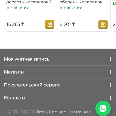
десертных тарелок 20
обеденных тарелок
В
см WL‑880100‑JV/6C
25,5 см
В наличии
В наличии
WL‑880101‑JV/2C
16 265
₸
8 201
₸
2
Моя учетная запись
Магазин
Покупательский сервис
Контакты
© 2017 - 2026 Wilmax England Central Asia.