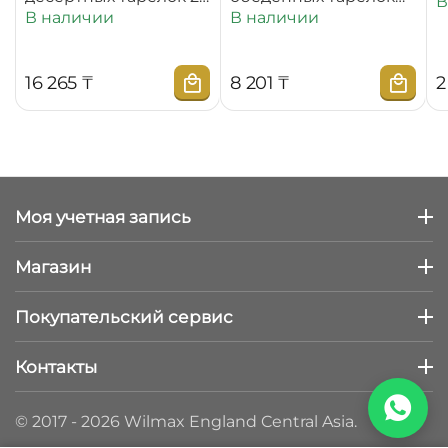
В
см WL‑880100‑JV/6C
25,5 см
В наличии
В наличии
WL‑880101‑JV/2C
16 265
₸
8 201
₸
2
Моя учетная запись
Магазин
Покупательский сервис
Контакты
© 2017 - 2026 Wilmax England Central Asia.