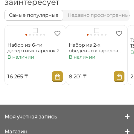
заинтересует
Самые популярные
Недавно просмотренные
Т
Набор из 6-ти
Набор из 2-х
1
десертных тарелок 20
обеденных тарелок
В
см WL‑880100‑JV/6C
25,5 см
В наличии
В наличии
WL‑880101‑JV/2C
16 265
₸
8 201
₸
2
Моя учетная запись
Магазин