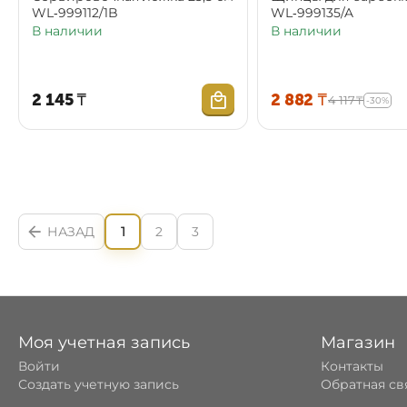
WL‑999112/1B
WL‑999135/A
В наличии
В наличии
2 145
₸
2 882
₸
4 117
₸
-30%
НАЗАД
1
2
3
Моя учетная запись
Магазин
Войти
Контакты
Создать учетную запись
Обратная св