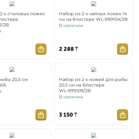
2-х столовых ложек
Набор из 2-х чайных ложек 14
блистере
см на блистере WL‑999104/2B
2/2B
В наличии
и
2 288
₸
рыбы 20,5 см
Набор из 2-х ножей для рыбы
9/A
20,5 см на блистере
WL‑999109/2B
и
В наличии
3 150
₸