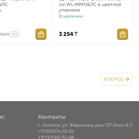
4/1C
см WL‑999126/1C в цветной
упаковке
и
В наличии
3 254
₸
 388
₸
-72%
ВПЕРЕД
ис
Контакты
г. Алматы, ул. Жарокова, дом 137 Блок В 3
+7(701)974-33-35
+7(727)351-72-08