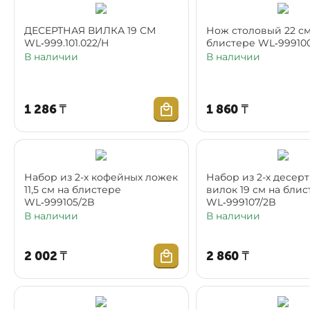
ДЕСЕРТНАЯ ВИЛКА 19 СМ
Нож столовый 22 см
WL‑999.101.022/H
блистере WL‑999100
В наличии
В наличии
1 286
₸
1 860
₸
Набор из 2-х кофейных ложек
Набор из 2-х десер
11,5 см на блистере
вилок 19 см на бли
WL‑999105/2B
WL‑999107/2B
В наличии
В наличии
2 002
₸
2 860
₸