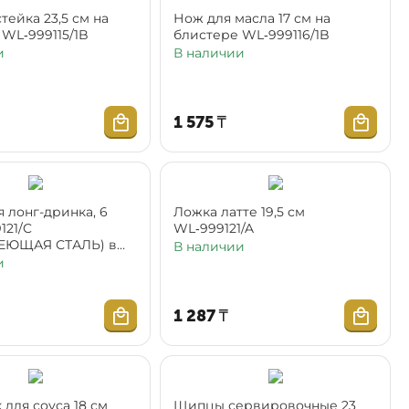
тейка 23,5 см на
Нож для масла 17 см на
 WL‑999115/1B
блистере WL‑999116/1B
и
В наличии
1 575
₸
 лонг-дринка, 6
Ложка латте 19,5 см
121/C
WL‑999121/A
ЕЮЩАЯ СТАЛЬ) в
В наличии
упаковке
и
1 287
₸
для соуса 18 см
Щипцы сервировочные 23