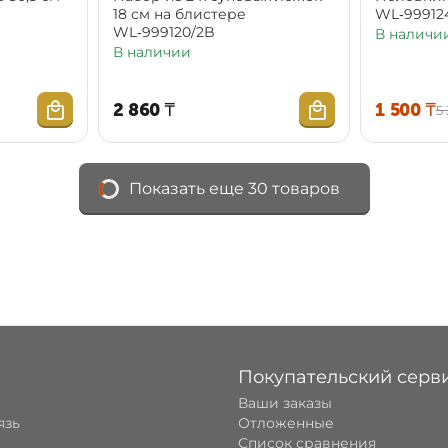
18 см на блистере
WL‑99912
WL‑999120/2B
В наличи
В наличии
2 860
₸
1 500
₸
5
Показать еще 30 товаров
Покупательский серв
Ваши заказы
язь
Отложенные
Список сравнения