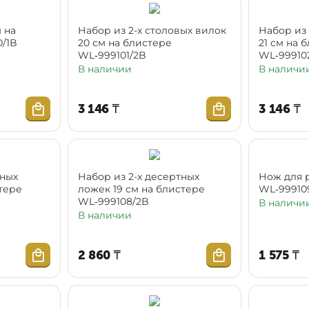
 на
Набор из 2-х столовых вилок
Набор из 
/1B
20 см на блистере
21 см на 
WL‑999101/2B
WL‑99910
В наличии
В наличи
3 146
₸
3 146
₸
тных
Набор из 2-х десертных
Нож для 
стере
ложек 19 см на блистере
WL‑99910
WL‑999108/2B
В наличи
В наличии
2 860
₸
1 575
₸