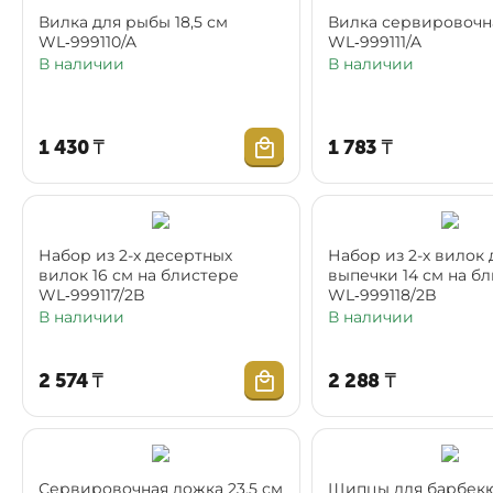
Вилка для рыбы 18,5 см
Вилка сервировочна
WL‑999110/A
WL‑999111/A
В наличии
В наличии
1 430
₸
1 783
₸
Набор из 2-х десертных
Набор из 2-х вилок 
вилок 16 см на блистере
выпечки 14 см на б
WL‑999117/2B
WL‑999118/2B
В наличии
В наличии
2 574
₸
2 288
₸
Сервировочная ложка 23,5 см
Щипцы для барбекю