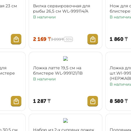
я 23 см
Вилка сервировочная для
Нож для с
рыбы 26,5 см WL‑999114/A
блистере
В наличии
В наличи
2 169
₸
1 860
₸
3 099
₸
-30%
для
Ложка латте 19,5 см на
Ложка для
листере
блистере WL‑999121/1B
шт.Wl-999
(НЕРЖАВ
В наличии
цветной 
В наличи
1 287
₸
8 580
₸
 30,5 см
Набор из 2-х суповыx ложек
Половник 