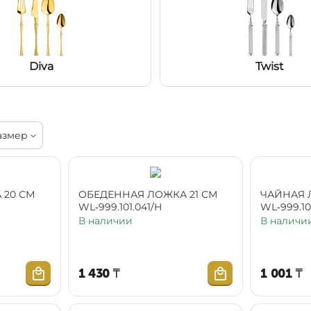
Diva
Twist
азмер
 20 СМ
ОБЕДЕННАЯ ЛОЖКА 21 СМ
ЧАЙНАЯ 
WL‑999.101.041/H
WL‑999.10
В наличии
В наличи
1 430
₸
1 001
₸